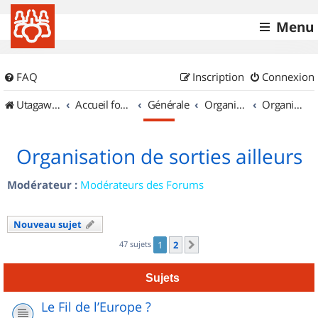
Menu
FAQ
Inscription
Connexion
UtagawaVTT (Randos VTT et VTTAE avec traces GPS)
Accueil forum
Générale
Organisation de sorties & Recherche de partenaires
Organisation de sorties ailleurs
Organisation de sorties ailleurs
Modérateur :
Modérateurs des Forums
Nouveau sujet
47 sujets
1
2
Suivant
Sujets
Le Fil de l’Europe ?