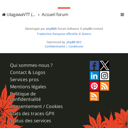
UtagawaVTT (Randos VTT et VTTAE avec traces GPS)
Accueil forum
Développé par
phpBB
® Forum Software © phpBB Limited
Traduction française officielle
©
Qiaeru
Optimized by:
phpBB SEO
Confidentialité
|
Conditions
Qui sommes-nous ?
Contact & Logos
Services pros
Mentions légales
Politique de
confidentialité
Consentement / Cookies
Stats des traces GPX
Status des services