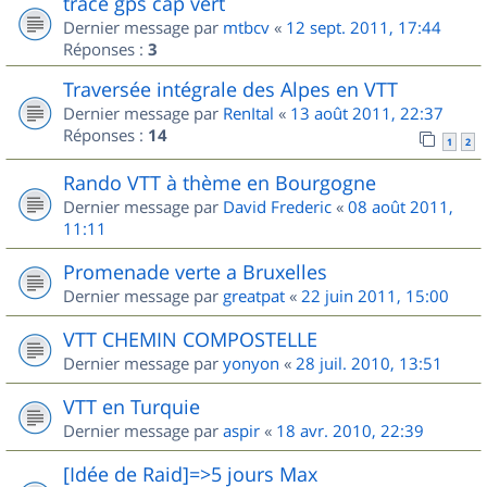
trace gps cap vert
Dernier message par
mtbcv
«
12 sept. 2011, 17:44
Réponses :
3
Traversée intégrale des Alpes en VTT
Dernier message par
RenItal
«
13 août 2011, 22:37
Réponses :
14
1
2
Rando VTT à thème en Bourgogne
Dernier message par
David Frederic
«
08 août 2011,
11:11
Promenade verte a Bruxelles
Dernier message par
greatpat
«
22 juin 2011, 15:00
VTT CHEMIN COMPOSTELLE
Dernier message par
yonyon
«
28 juil. 2010, 13:51
VTT en Turquie
Dernier message par
aspir
«
18 avr. 2010, 22:39
[Idée de Raid]=>5 jours Max