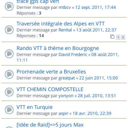
trace gps cap vert
Dernier message par
mtbcv
«
12 sept. 2011, 17:44
Réponses :
3
Traversée intégrale des Alpes en VTT
Dernier message par
RenItal
«
13 août 2011, 22:37
Réponses :
14
1
2
Rando VTT à thème en Bourgogne
Dernier message par
David Frederic
«
08 août 2011,
11:11
Promenade verte a Bruxelles
Dernier message par
greatpat
«
22 juin 2011, 15:00
VTT CHEMIN COMPOSTELLE
Dernier message par
yonyon
«
28 juil. 2010, 13:51
VTT en Turquie
Dernier message par
aspir
«
18 avr. 2010, 22:39
[Idée de Raid]=>5 jours Max