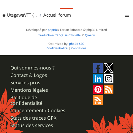
UtagawaVTT (Randos VTT et VTTAE avec traces GPS)
Accueil forum
Développé par
phpBB
® Forum Software © phpBB Limited
Traduction française officielle
©
Qiaeru
Optimized by:
phpBB SEO
Confidentialité
|
Conditions
Qui sommes-nous ?
Contact & Logos
Services pros
Mentions légales
Politique de
confidentialité
Consentement / Cookies
Stats des traces GPX
Status des services