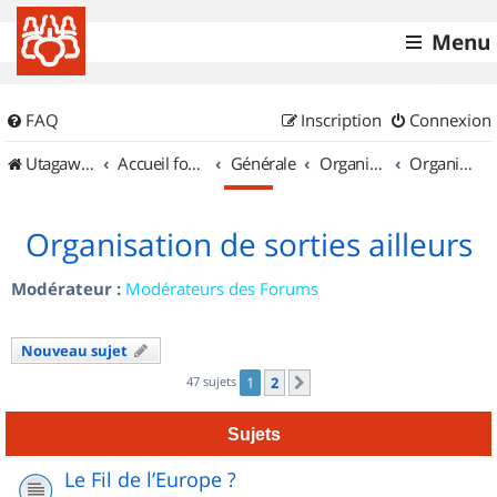
Menu
FAQ
Inscription
Connexion
UtagawaVTT (Randos VTT et VTTAE avec traces GPS)
Accueil forum
Générale
Organisation de sorties & Recherche de partenaires
Organisation de sorties ailleurs
Organisation de sorties ailleurs
Modérateur :
Modérateurs des Forums
Nouveau sujet
47 sujets
1
2
Suivant
Sujets
Le Fil de l’Europe ?