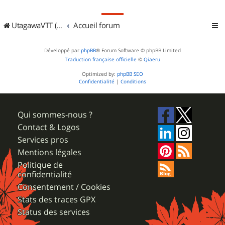
UtagawaVTT (Randos VTT et VTTAE avec traces GPS)
Accueil forum
Développé par
phpBB
® Forum Software © phpBB Limited
Traduction française officielle
©
Qiaeru
Optimized by:
phpBB SEO
Confidentialité
|
Conditions
Qui sommes-nous ?
Contact & Logos
Services pros
Mentions légales
Politique de
confidentialité
Consentement / Cookies
Stats des traces GPX
Status des services