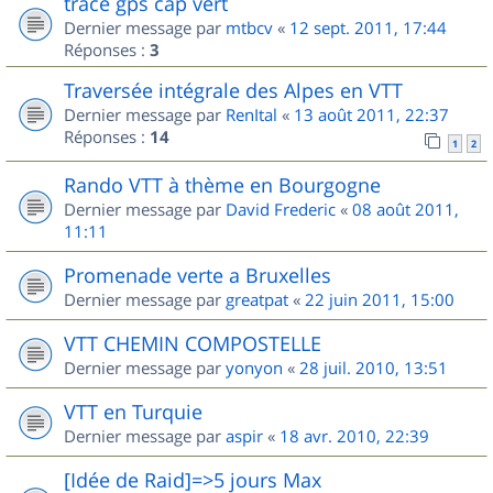
trace gps cap vert
Dernier message par
mtbcv
«
12 sept. 2011, 17:44
Réponses :
3
Traversée intégrale des Alpes en VTT
Dernier message par
RenItal
«
13 août 2011, 22:37
Réponses :
14
1
2
Rando VTT à thème en Bourgogne
Dernier message par
David Frederic
«
08 août 2011,
11:11
Promenade verte a Bruxelles
Dernier message par
greatpat
«
22 juin 2011, 15:00
VTT CHEMIN COMPOSTELLE
Dernier message par
yonyon
«
28 juil. 2010, 13:51
VTT en Turquie
Dernier message par
aspir
«
18 avr. 2010, 22:39
[Idée de Raid]=>5 jours Max