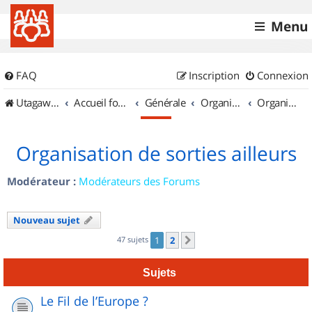
Menu
FAQ
Inscription
Connexion
UtagawaVTT (Randos VTT et VTTAE avec traces GPS)
Accueil forum
Générale
Organisation de sorties & Recherche de partenaires
Organisation de sorties ailleurs
Organisation de sorties ailleurs
Modérateur :
Modérateurs des Forums
Nouveau sujet
47 sujets
1
2
Suivant
Sujets
Le Fil de l’Europe ?