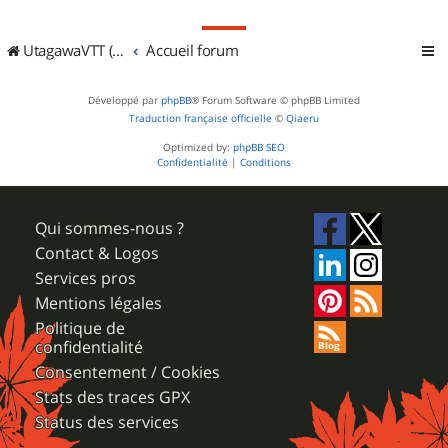
UtagawaVTT (Randos VTT et VTTAE avec traces GPS)
Accueil forum
Développé par
phpBB
® Forum Software © phpBB Limited
Traduction française officielle
©
Qiaeru
Optimized by:
phpBB SEO
Confidentialité
|
Conditions
Qui sommes-nous ?
Contact & Logos
Services pros
Mentions légales
Politique de
confidentialité
Consentement / Cookies
Stats des traces GPX
Status des services