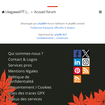
UtagawaVTT (Randos VTT et VTTAE avec traces GPS)
Accueil forum
Développé par
phpBB
® Forum Software © phpBB Limited
Traduction française officielle
©
Qiaeru
Optimized by:
phpBB SEO
Confidentialité
|
Conditions
Qui sommes-nous ?
Contact & Logos
Services pros
Mentions légales
Politique de
confidentialité
Consentement / Cookies
Stats des traces GPX
Status des services