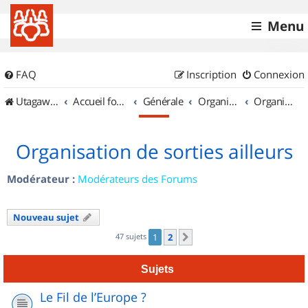
Menu
FAQ
Inscription
Connexion
UtagawaVTT (Randos VTT et VTTAE avec traces GPS)
Accueil forum
Générale
Organisation de sorties & Recherche de partenaires
Organisation de sorties ailleurs
Organisation de sorties ailleurs
Modérateur :
Modérateurs des Forums
Nouveau sujet
47 sujets
1
2
Suivant
Sujets
Le Fil de l’Europe ?