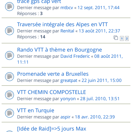
trace gps cap vert
Dernier message par
mtbcv
«
12 sept. 2011, 17:44
Réponses :
3
Traversée intégrale des Alpes en VTT
Dernier message par
RenItal
«
13 août 2011, 22:37
Réponses :
14
1
2
Rando VTT à thème en Bourgogne
Dernier message par
David Frederic
«
08 août 2011,
11:11
Promenade verte a Bruxelles
Dernier message par
greatpat
«
22 juin 2011, 15:00
VTT CHEMIN COMPOSTELLE
Dernier message par
yonyon
«
28 juil. 2010, 13:51
VTT en Turquie
Dernier message par
aspir
«
18 avr. 2010, 22:39
[Idée de Raid]=>5 jours Max