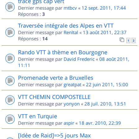
trace gps cap vert
Dernier message par
mtbcv
«
12 sept. 2011, 17:44
Réponses :
3
Traversée intégrale des Alpes en VTT
Dernier message par
RenItal
«
13 août 2011, 22:37
Réponses :
14
1
2
Rando VTT à thème en Bourgogne
Dernier message par
David Frederic
«
08 août 2011,
11:11
Promenade verte a Bruxelles
Dernier message par
greatpat
«
22 juin 2011, 15:00
VTT CHEMIN COMPOSTELLE
Dernier message par
yonyon
«
28 juil. 2010, 13:51
VTT en Turquie
Dernier message par
aspir
«
18 avr. 2010, 22:39
[Idée de Raid]=>5 jours Max