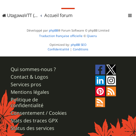
UtagawaVTT (Randos VTT et VTTAE avec traces GPS)
Accueil forum
Développé par
phpBB
® Forum Software © phpBB Limited
Traduction française officielle
©
Qiaeru
Optimized by:
phpBB SEO
Confidentialité
|
Conditions
Qui sommes-nous ?
Contact & Logos
Services pros
Mentions légales
Politique de
confidentialité
Consentement / Cookies
Stats des traces GPX
Status des services