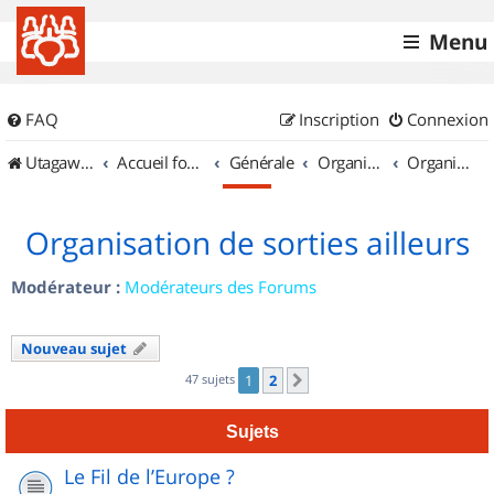
Menu
FAQ
Inscription
Connexion
UtagawaVTT (Randos VTT et VTTAE avec traces GPS)
Accueil forum
Générale
Organisation de sorties & Recherche de partenaires
Organisation de sorties ailleurs
Organisation de sorties ailleurs
Modérateur :
Modérateurs des Forums
Nouveau sujet
47 sujets
1
2
Suivant
Sujets
Le Fil de l’Europe ?