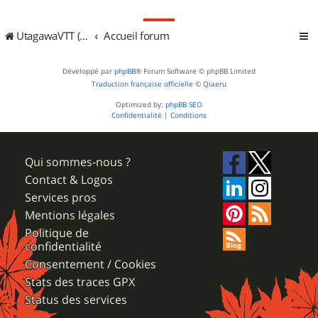
UtagawaVTT (Randos VTT et VTTAE avec traces GPS)
Accueil forum
Développé par
phpBB
® Forum Software © phpBB Limited
Traduction française officielle
©
Qiaeru
Optimized by:
phpBB SEO
Confidentialité
|
Conditions
Qui sommes-nous ?
Contact & Logos
Services pros
Mentions légales
Politique de
confidentialité
Consentement / Cookies
Stats des traces GPX
Status des services