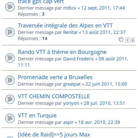
trace gps cap vert
Dernier message par
mtbcv
«
12 sept. 2011, 17:44
Réponses :
3
Traversée intégrale des Alpes en VTT
Dernier message par
RenItal
«
13 août 2011, 22:37
Réponses :
14
1
2
Rando VTT à thème en Bourgogne
Dernier message par
David Frederic
«
08 août 2011,
11:11
Promenade verte a Bruxelles
Dernier message par
greatpat
«
22 juin 2011, 15:00
VTT CHEMIN COMPOSTELLE
Dernier message par
yonyon
«
28 juil. 2010, 13:51
VTT en Turquie
Dernier message par
aspir
«
18 avr. 2010, 22:39
[Idée de Raid]=>5 jours Max