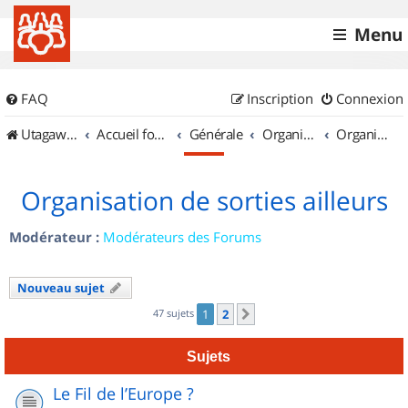
Menu
FAQ
Inscription
Connexion
UtagawaVTT (Randos VTT et VTTAE avec traces GPS)
Accueil forum
Générale
Organisation de sorties & Recherche de partenaires
Organisation de sorties ailleurs
Organisation de sorties ailleurs
Modérateur :
Modérateurs des Forums
Nouveau sujet
47 sujets
1
2
Suivant
Sujets
Le Fil de l’Europe ?