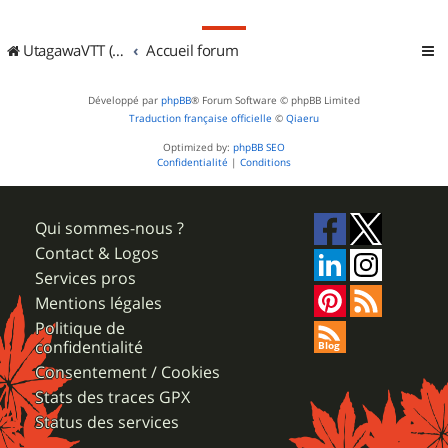
UtagawaVTT (Randos VTT et VTTAE avec traces GPS)
Accueil forum
Développé par
phpBB
® Forum Software © phpBB Limited
Traduction française officielle
©
Qiaeru
Optimized by:
phpBB SEO
Confidentialité
|
Conditions
Qui sommes-nous ?
Contact & Logos
Services pros
Mentions légales
Politique de
confidentialité
Consentement / Cookies
Stats des traces GPX
Status des services