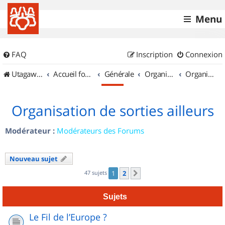
Menu
FAQ
Inscription
Connexion
UtagawaVTT (Randos VTT et VTTAE avec traces GPS)
Accueil forum
Générale
Organisation de sorties & Recherche de partenaires
Organisation de sorties ailleurs
Organisation de sorties ailleurs
Modérateur :
Modérateurs des Forums
Nouveau sujet
47 sujets
1
2
Suivant
Sujets
Le Fil de l’Europe ?