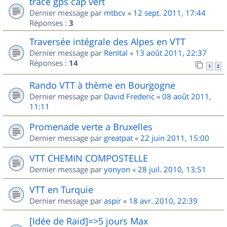
trace gps cap vert
Dernier message par
mtbcv
«
12 sept. 2011, 17:44
Réponses :
3
Traversée intégrale des Alpes en VTT
Dernier message par
RenItal
«
13 août 2011, 22:37
Réponses :
14
1
2
Rando VTT à thème en Bourgogne
Dernier message par
David Frederic
«
08 août 2011,
11:11
Promenade verte a Bruxelles
Dernier message par
greatpat
«
22 juin 2011, 15:00
VTT CHEMIN COMPOSTELLE
Dernier message par
yonyon
«
28 juil. 2010, 13:51
VTT en Turquie
Dernier message par
aspir
«
18 avr. 2010, 22:39
[Idée de Raid]=>5 jours Max