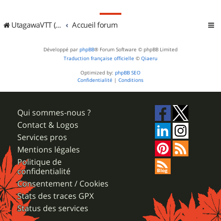
UtagawaVTT (Randos VTT et VTTAE avec traces GPS)
Accueil forum
Développé par
phpBB
® Forum Software © phpBB Limited
Traduction française officielle
©
Qiaeru
Optimized by:
phpBB SEO
Confidentialité
|
Conditions
Qui sommes-nous ?
Contact & Logos
Services pros
Mentions légales
Politique de
confidentialité
Consentement / Cookies
Stats des traces GPX
Status des services