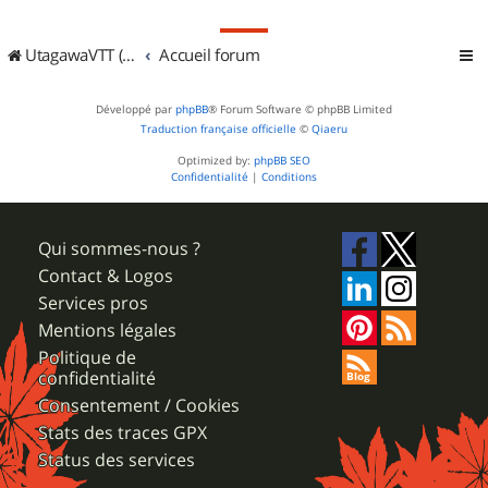
UtagawaVTT (Randos VTT et VTTAE avec traces GPS)
Accueil forum
Développé par
phpBB
® Forum Software © phpBB Limited
Traduction française officielle
©
Qiaeru
Optimized by:
phpBB SEO
Confidentialité
|
Conditions
Qui sommes-nous ?
Contact & Logos
Services pros
Mentions légales
Politique de
confidentialité
Consentement / Cookies
Stats des traces GPX
Status des services