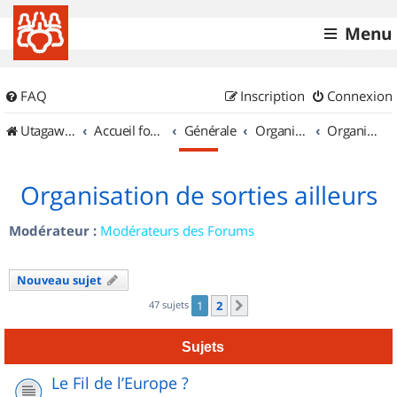
Menu
FAQ
Inscription
Connexion
UtagawaVTT (Randos VTT et VTTAE avec traces GPS)
Accueil forum
Générale
Organisation de sorties & Recherche de partenaires
Organisation de sorties ailleurs
Organisation de sorties ailleurs
Modérateur :
Modérateurs des Forums
Nouveau sujet
47 sujets
1
2
Suivant
Sujets
Le Fil de l’Europe ?