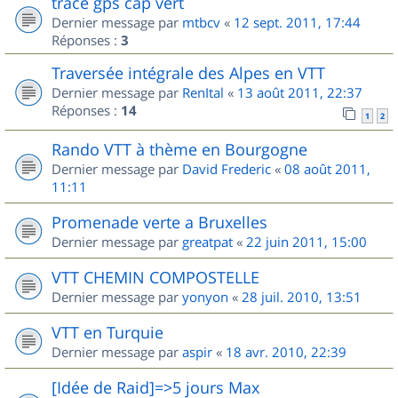
trace gps cap vert
Dernier message par
mtbcv
«
12 sept. 2011, 17:44
Réponses :
3
Traversée intégrale des Alpes en VTT
Dernier message par
RenItal
«
13 août 2011, 22:37
Réponses :
14
1
2
Rando VTT à thème en Bourgogne
Dernier message par
David Frederic
«
08 août 2011,
11:11
Promenade verte a Bruxelles
Dernier message par
greatpat
«
22 juin 2011, 15:00
VTT CHEMIN COMPOSTELLE
Dernier message par
yonyon
«
28 juil. 2010, 13:51
VTT en Turquie
Dernier message par
aspir
«
18 avr. 2010, 22:39
[Idée de Raid]=>5 jours Max