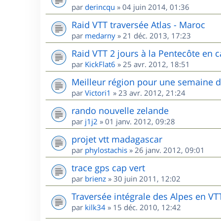
par
derincqu
»
04 juin 2014, 01:36
Raid VTT traversée Atlas - Maroc
par
medarny
»
21 déc. 2013, 17:23
Raid VTT 2 jours à la Pentecôte en c
par
KickFlat6
»
25 avr. 2012, 18:51
Meilleur région pour une semaine 
par
Victori1
»
23 avr. 2012, 21:24
rando nouvelle zelande
par
j1j2
»
01 janv. 2012, 09:28
projet vtt madagascar
par
phylostachis
»
26 janv. 2012, 09:01
trace gps cap vert
par
brienz
»
30 juin 2011, 12:02
Traversée intégrale des Alpes en VT
par
kilk34
»
15 déc. 2010, 12:42