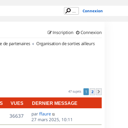
Connexion
Inscription
Connexion
e de partenaires
Organisation de sorties ailleurs
47 sujets
1
2
Suivant
S
VUES
DERNIER MESSAGE
D
par
ffaure
V
36637
e
27 mars 2025, 10:11
r
u