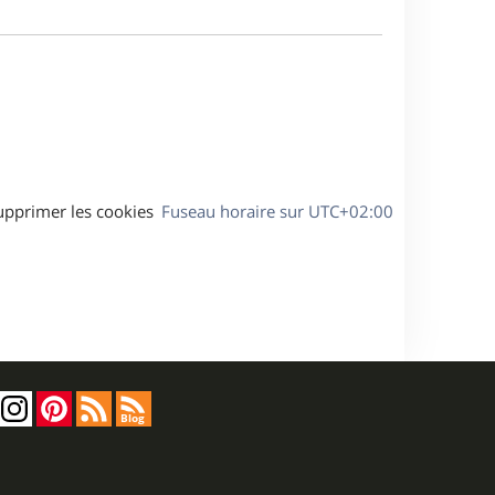
m
a
e
g
s
e
s
a
g
e
upprimer les cookies
Fuseau horaire sur
UTC+02:00