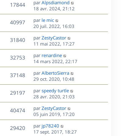
D
par
Alpsdiamond
n
V
17844
e
e
18 avr. 2024, 21:12
i
r
u
e
s
D
par
le mic
n
r
V
40997
e
e
20 juil. 2022, 16:03
i
m
r
u
e
e
s
D
par
ZestyCastor
n
r
V
s
31840
e
e
11 mai 2022, 17:27
i
m
s
r
u
e
e
a
s
D
par
renardine
n
r
V
s
32753
g
e
e
14 mars 2022, 22:17
i
m
s
e
r
u
e
e
a
s
D
par
AlbertoSierra
n
r
V
s
37148
g
e
e
29 oct. 2020, 10:48
i
m
s
e
r
u
e
e
a
s
D
par
speedy turtle
n
r
V
s
29197
g
e
e
28 avr. 2020, 21:03
i
m
s
e
r
u
e
e
a
s
D
par
ZestyCastor
n
r
V
s
40474
g
e
e
05 juin 2019, 17:20
i
m
s
e
r
u
e
e
a
s
D
par
jp78240
n
r
V
s
29420
g
e
e
17 sept. 2017, 18:27
i
m
s
e