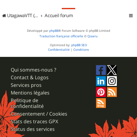
UtagawaVTT (Randos VTT et VTTAE avec traces GPS)
Accueil forum
Développé par
phpBB
® Forum Software © phpBB Limited
Traduction française officielle
©
Qiaeru
Optimized by:
phpBB SEO
Confidentialité
|
Conditions
Qui sommes-nous ?
Contact & Logos
Services pros
Mentions légales
Politique de
confidentialité
Consentement / Cookies
Stats des traces GPX
Status des services