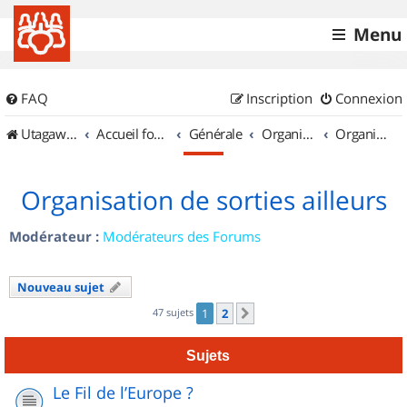
Menu
FAQ
Inscription
Connexion
UtagawaVTT (Randos VTT et VTTAE avec traces GPS)
Accueil forum
Générale
Organisation de sorties & Recherche de partenaires
Organisation de sorties ailleurs
Organisation de sorties ailleurs
Modérateur :
Modérateurs des Forums
Nouveau sujet
47 sujets
1
2
Suivant
Sujets
Le Fil de l’Europe ?