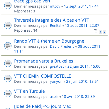
trace gps cap vert
Dernier message par
mtbcv
«
12 sept. 2011, 17:44
Réponses :
3
Traversée intégrale des Alpes en VTT
Dernier message par
RenItal
«
13 août 2011, 22:37
Réponses :
14
1
2
Rando VTT à thème en Bourgogne
Dernier message par
David Frederic
«
08 août 2011,
11:11
Promenade verte a Bruxelles
Dernier message par
greatpat
«
22 juin 2011, 15:00
VTT CHEMIN COMPOSTELLE
Dernier message par
yonyon
«
28 juil. 2010, 13:51
VTT en Turquie
Dernier message par
aspir
«
18 avr. 2010, 22:39
[Idée de Raid]=>5 jours Max