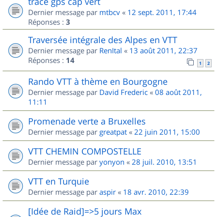
trace gps cap vert
Dernier message par
mtbcv
«
12 sept. 2011, 17:44
Réponses :
3
Traversée intégrale des Alpes en VTT
Dernier message par
RenItal
«
13 août 2011, 22:37
Réponses :
14
1
2
Rando VTT à thème en Bourgogne
Dernier message par
David Frederic
«
08 août 2011,
11:11
Promenade verte a Bruxelles
Dernier message par
greatpat
«
22 juin 2011, 15:00
VTT CHEMIN COMPOSTELLE
Dernier message par
yonyon
«
28 juil. 2010, 13:51
VTT en Turquie
Dernier message par
aspir
«
18 avr. 2010, 22:39
[Idée de Raid]=>5 jours Max