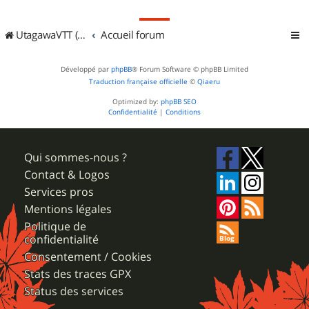
UtagawaVTT (Randos VTT et VTTAE avec traces GPS)
Accueil forum
Développé par
phpBB
® Forum Software © phpBB Limited
Traduction française officielle
©
Qiaeru
Optimized by:
phpBB SEO
Confidentialité
|
Conditions
Qui sommes-nous ?
Contact & Logos
Services pros
Mentions légales
Politique de
confidentialité
Consentement / Cookies
Stats des traces GPX
Status des services