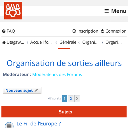
Menu
FAQ
Inscription
Connexion
UtagawaVTT (Randos VTT et VTTAE avec traces GPS)
Accueil forum
Générale
Organisation de sorties & Recherche de partenaires
Organisation de sorties ailleurs
Organisation de sorties ailleurs
Modérateur :
Modérateurs des Forums
Nouveau sujet
47 sujets
1
2
Suivant
Sujets
Le Fil de l’Europe ?