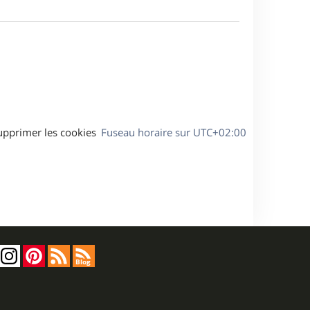
m
a
e
g
s
e
s
a
g
e
upprimer les cookies
Fuseau horaire sur
UTC+02:00