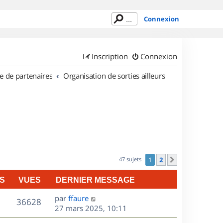
Connexion
Inscription
Connexion
e de partenaires
Organisation de sorties ailleurs
47 sujets
1
2
Suivant
S
VUES
DERNIER MESSAGE
D
par
ffaure
V
36628
e
27 mars 2025, 10:11
r
u