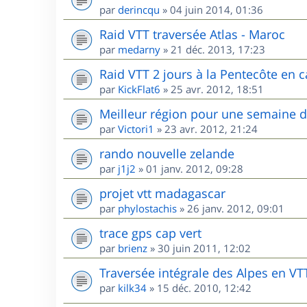
par
derincqu
»
04 juin 2014, 01:36
Raid VTT traversée Atlas - Maroc
par
medarny
»
21 déc. 2013, 17:23
Raid VTT 2 jours à la Pentecôte en c
par
KickFlat6
»
25 avr. 2012, 18:51
Meilleur région pour une semaine 
par
Victori1
»
23 avr. 2012, 21:24
rando nouvelle zelande
par
j1j2
»
01 janv. 2012, 09:28
projet vtt madagascar
par
phylostachis
»
26 janv. 2012, 09:01
trace gps cap vert
par
brienz
»
30 juin 2011, 12:02
Traversée intégrale des Alpes en VT
par
kilk34
»
15 déc. 2010, 12:42