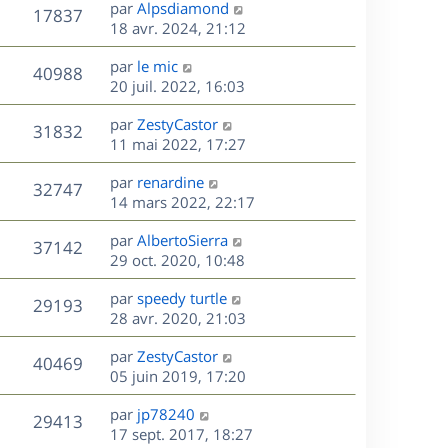
D
par
Alpsdiamond
n
V
17837
e
e
18 avr. 2024, 21:12
i
r
u
e
s
D
par
le mic
n
r
V
40988
e
e
20 juil. 2022, 16:03
i
m
r
u
e
e
s
D
par
ZestyCastor
n
r
V
s
31832
e
e
11 mai 2022, 17:27
i
m
s
r
u
e
e
a
s
D
par
renardine
n
r
V
s
32747
g
e
e
14 mars 2022, 22:17
i
m
s
e
r
u
e
e
a
s
D
par
AlbertoSierra
n
r
V
s
37142
g
e
e
29 oct. 2020, 10:48
i
m
s
e
r
u
e
e
a
s
D
par
speedy turtle
n
r
V
s
29193
g
e
e
28 avr. 2020, 21:03
i
m
s
e
r
u
e
e
a
s
D
par
ZestyCastor
n
r
V
s
40469
g
e
e
05 juin 2019, 17:20
i
m
s
e
r
u
e
e
a
s
D
par
jp78240
n
r
V
s
29413
g
e
e
17 sept. 2017, 18:27
i
m
s
e