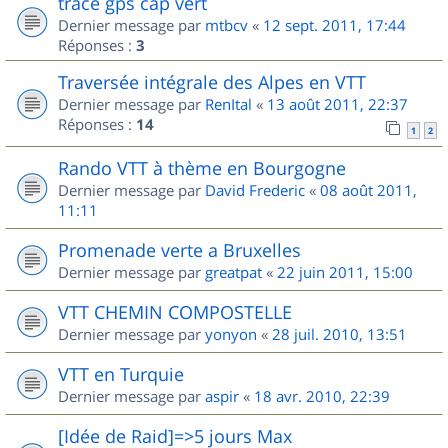
trace gps cap vert
Dernier message par
mtbcv
«
12 sept. 2011, 17:44
Réponses :
3
Traversée intégrale des Alpes en VTT
Dernier message par
RenItal
«
13 août 2011, 22:37
Réponses :
14
1
2
Rando VTT à thème en Bourgogne
Dernier message par
David Frederic
«
08 août 2011,
11:11
Promenade verte a Bruxelles
Dernier message par
greatpat
«
22 juin 2011, 15:00
VTT CHEMIN COMPOSTELLE
Dernier message par
yonyon
«
28 juil. 2010, 13:51
VTT en Turquie
Dernier message par
aspir
«
18 avr. 2010, 22:39
[Idée de Raid]=>5 jours Max