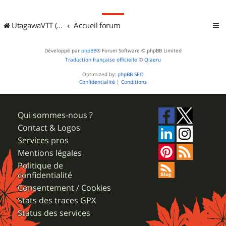
UtagawaVTT (Randos VTT et VTTAE avec traces GPS)
Accueil forum
Développé par
phpBB
® Forum Software © phpBB Limited
Traduction française officielle
©
Qiaeru
Optimized by:
phpBB SEO
Confidentialité
|
Conditions
Qui sommes-nous ?
Contact & Logos
Services pros
Mentions légales
Politique de
confidentialité
Consentement / Cookies
Stats des traces GPX
Status des services