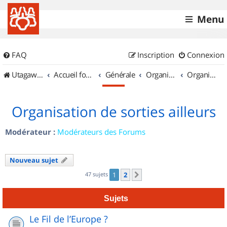
Menu
FAQ
Inscription
Connexion
UtagawaVTT (Randos VTT et VTTAE avec traces GPS)
Accueil forum
Générale
Organisation de sorties & Recherche de partenaires
Organisation de sorties ailleurs
Organisation de sorties ailleurs
Modérateur :
Modérateurs des Forums
Nouveau sujet
47 sujets
1
2
Suivant
Sujets
Le Fil de l’Europe ?