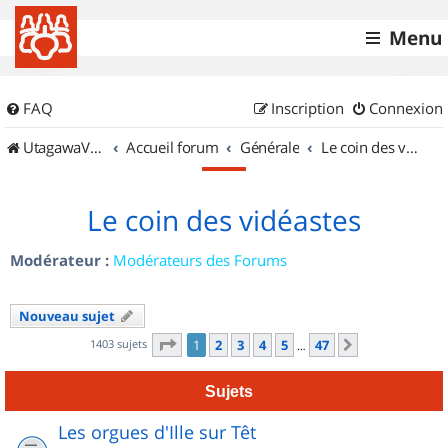
Menu
FAQ
Inscription
Connexion
UtagawaVTT (Randos VTT et VTTAE avec traces GPS)
Accueil forum
Générale
Le coin des vidéastes
Le coin des vidéastes
Modérateur :
Modérateurs des Forums
Nouveau sujet
Page
1
sur
47
1403 sujets
1
2
3
4
5
47
Suivant
…
Sujets
Les orgues d'Ille sur Têt