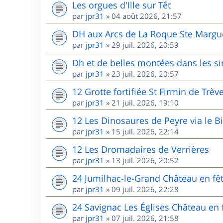
Les orgues d'Ille sur Têt
par
jpr31
»
04 août 2026, 21:57
DH aux Arcs de La Roque Ste Margu
par
jpr31
»
29 juil. 2026, 20:59
Dh et de belles montées dans les s
par
jpr31
»
23 juil. 2026, 20:57
12 Grotte fortifiée St Firmin de Trèv
par
jpr31
»
21 juil. 2026, 19:10
12 Les Dinosaures de Peyre via le B
par
jpr31
»
15 juil. 2026, 22:14
12 Les Dromadaires de Verrières
par
jpr31
»
13 juil. 2026, 20:52
24 Jumilhac-le-Grand Château en fê
par
jpr31
»
09 juil. 2026, 22:28
24 Savignac Les Églises Château en 
par
jpr31
»
07 juil. 2026, 21:58