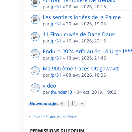
46 Tour Templière De Trébaix
par
jpr31
»
22 avr. 2026, 20:16
Les sentiers iodées de la Palme
par
jpr31
»
20 avr. 2026, 19:03
11 Fitou cuvée de Dane Daux
par
jpr31
»
16 avr. 2026, 22:16
Enduro 2024 Arfa au Seu d'Urgell**
par
jpr31
»
13 avr. 2026, 21:45
Ma 900 ème traces Utagawavtt
par
jpr31
»
08 avr. 2026, 18:26
video
par
thunder13
»
04 oct. 2019, 19:02
Nouveau sujet
Revenir à l’accueil du forum
PERMISSIONS DU FORUM