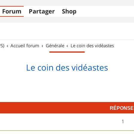
Forum
Partager
Shop
S)
Accueil forum
Générale
Le coin des vidéastes
Le coin des vidéastes
RÉPONSE
R
1
é