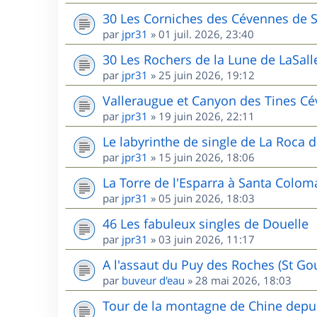
30 Les Corniches des Cévennes de 
par
jpr31
»
01 juil. 2026, 23:40
30 Les Rochers de la Lune de LaSall
par
jpr31
»
25 juin 2026, 19:12
Valleraugue et Canyon des Tines C
par
jpr31
»
19 juin 2026, 22:11
Le labyrinthe de single de La Roca d
par
jpr31
»
15 juin 2026, 18:06
La Torre de l'Esparra à Santa Colom
par
jpr31
»
05 juin 2026, 18:03
46 Les fabuleux singles de Douelle
par
jpr31
»
03 juin 2026, 11:17
A l'assaut du Puy des Roches (St G
par
buveur d'eau
»
28 mai 2026, 18:03
Tour de la montagne de Chine depui