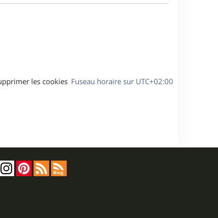
a
s
g
s
e
a
g
e
upprimer les cookies
Fuseau horaire sur
UTC+02:00