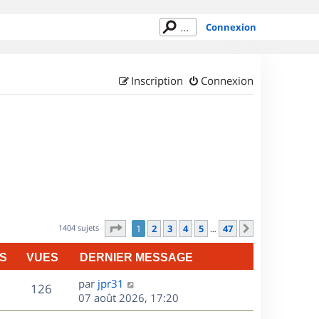
Connexion
Inscription
Connexion
Page
1
sur
47
1404 sujets
1
2
3
4
5
47
Suivant
…
S
VUES
DERNIER MESSAGE
D
par
jpr31
V
126
e
07 août 2026, 17:20
r
u