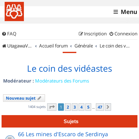
Menu
FAQ
Inscription
Connexion
UtagawaVTT (Randos VTT et VTTAE avec traces GPS)
Accueil forum
Générale
Le coin des vidéastes
Le coin des vidéastes
Modérateur :
Modérateurs des Forums
Nouveau sujet
Page
1
sur
47
1404 sujets
1
2
3
4
5
47
Suivant
…
Sujets
66 Les mines d'Escaro de Serdinya