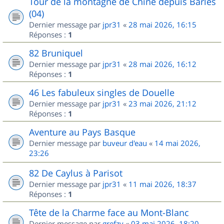
Tour de la montagne de Chine depuis Barles
(04)
Dernier message par
jpr31
«
28 mai 2026, 16:15
Réponses :
1
82 Bruniquel
Dernier message par
jpr31
«
28 mai 2026, 16:12
Réponses :
1
46 Les fabuleux singles de Douelle
Dernier message par
jpr31
«
23 mai 2026, 21:12
Réponses :
1
Aventure au Pays Basque
Dernier message par
buveur d'eau
«
14 mai 2026,
23:26
82 De Caylus à Parisot
Dernier message par
jpr31
«
11 mai 2026, 18:37
Réponses :
1
Tête de la Charme face au Mont-Blanc
Dernier message par
grefzy
«
03 mai 2026, 18:20