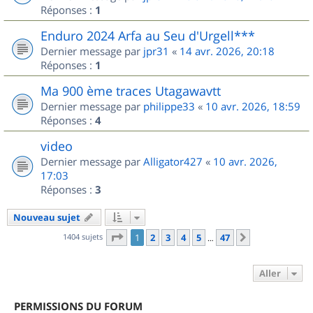
Réponses :
1
Enduro 2024 Arfa au Seu d'Urgell***
Dernier message par
jpr31
«
14 avr. 2026, 20:18
Réponses :
1
Ma 900 ème traces Utagawavtt
Dernier message par
philippe33
«
10 avr. 2026, 18:59
Réponses :
4
video
Dernier message par
Alligator427
«
10 avr. 2026,
17:03
Réponses :
3
Nouveau sujet
Page
1
sur
47
1404 sujets
1
2
3
4
5
47
Suivant
…
Aller
PERMISSIONS DU FORUM