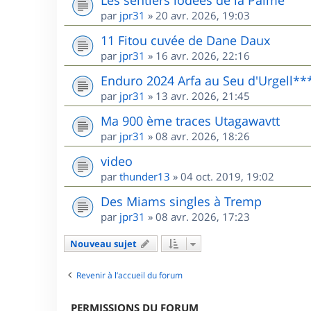
Les sentiers iodées de la Palme
par
jpr31
»
20 avr. 2026, 19:03
11 Fitou cuvée de Dane Daux
par
jpr31
»
16 avr. 2026, 22:16
Enduro 2024 Arfa au Seu d'Urgell**
par
jpr31
»
13 avr. 2026, 21:45
Ma 900 ème traces Utagawavtt
par
jpr31
»
08 avr. 2026, 18:26
video
par
thunder13
»
04 oct. 2019, 19:02
Des Miams singles à Tremp
par
jpr31
»
08 avr. 2026, 17:23
Nouveau sujet
Revenir à l’accueil du forum
PERMISSIONS DU FORUM