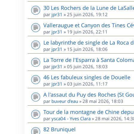
30 Les Rochers de la Lune de LaSall
par
jpr31
»
25 juin 2026, 19:12
Valleraugue et Canyon des Tines C
par
jpr31
»
19 juin 2026, 22:11
Le labyrinthe de single de La Roca d
par
jpr31
»
15 juin 2026, 18:06
La Torre de l'Esparra à Santa Colom
par
jpr31
»
05 juin 2026, 18:03
46 Les fabuleux singles de Douelle
par
jpr31
»
03 juin 2026, 11:17
A l'assaut du Puy des Roches (St G
par
buveur d'eau
»
28 mai 2026, 18:03
Tour de la montagne de Chine depui
par
ysca04 - Yves Clara
»
28 mai 2026, 14:3
82 Bruniquel