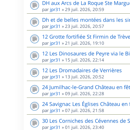
DH aux Arcs de La Roque Ste Margu
par
jpr31
»
29 juil. 2026, 20:59
Dh et de belles montées dans les s
par
jpr31
»
23 juil. 2026, 20:57
12 Grotte fortifiée St Firmin de Trèv
par
jpr31
»
21 juil. 2026, 19:10
12 Les Dinosaures de Peyre via le B
par
jpr31
»
15 juil. 2026, 22:14
12 Les Dromadaires de Verrières
par
jpr31
»
13 juil. 2026, 20:52
24 Jumilhac-le-Grand Château en fê
par
jpr31
»
09 juil. 2026, 22:28
24 Savignac Les Églises Château en 
par
jpr31
»
07 juil. 2026, 21:58
30 Les Corniches des Cévennes de 
par
jpr31
»
01 juil. 2026, 23:40