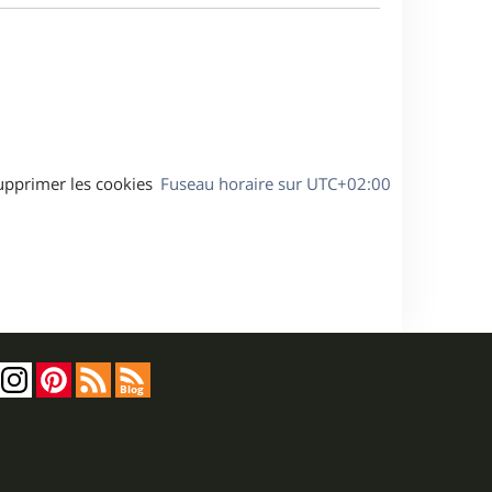
a
s
g
s
e
a
g
e
upprimer les cookies
Fuseau horaire sur
UTC+02:00