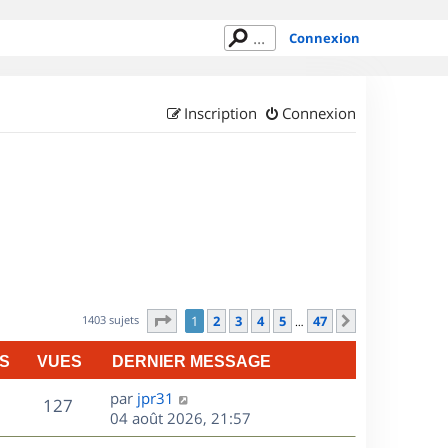
Connexion
Inscription
Connexion
Page
1
sur
47
1403 sujets
1
2
3
4
5
47
Suivant
…
S
VUES
DERNIER MESSAGE
D
par
jpr31
V
127
e
04 août 2026, 21:57
r
u