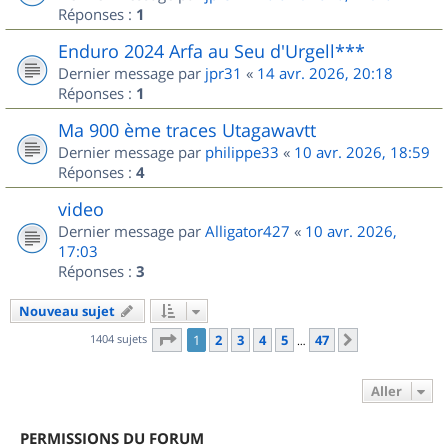
Réponses :
1
Enduro 2024 Arfa au Seu d'Urgell***
Dernier message par
jpr31
«
14 avr. 2026, 20:18
Réponses :
1
Ma 900 ème traces Utagawavtt
Dernier message par
philippe33
«
10 avr. 2026, 18:59
Réponses :
4
video
Dernier message par
Alligator427
«
10 avr. 2026,
17:03
Réponses :
3
Nouveau sujet
Page
1
sur
47
1404 sujets
1
2
3
4
5
47
Suivant
…
Aller
PERMISSIONS DU FORUM