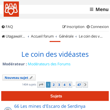
Menu
FAQ
Inscription
Connexion
UtagawaVTT (Randos VTT et VTTAE avec traces GPS)
Accueil forum
Générale
Le coin des vidéastes
Le coin des vidéastes
Modérateur :
Modérateurs des Forums
Nouveau sujet
Page
1
sur
47
1404 sujets
1
2
3
4
5
47
Suivant
…
Sujets
66 Les mines d'Escaro de Serdinya