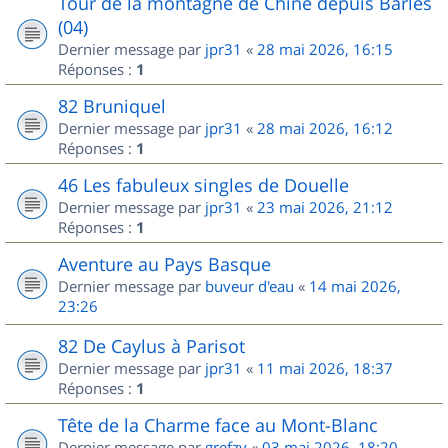
Tour de la montagne de Chine depuis Barles
(04)
Dernier message par
jpr31
«
28 mai 2026, 16:15
Réponses :
1
82 Bruniquel
Dernier message par
jpr31
«
28 mai 2026, 16:12
Réponses :
1
46 Les fabuleux singles de Douelle
Dernier message par
jpr31
«
23 mai 2026, 21:12
Réponses :
1
Aventure au Pays Basque
Dernier message par
buveur d'eau
«
14 mai 2026,
23:26
82 De Caylus à Parisot
Dernier message par
jpr31
«
11 mai 2026, 18:37
Réponses :
1
Tête de la Charme face au Mont-Blanc
Dernier message par
grefzy
«
03 mai 2026, 18:20