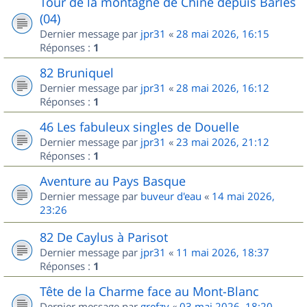
Tour de la montagne de Chine depuis Barles
(04)
Dernier message par
jpr31
«
28 mai 2026, 16:15
Réponses :
1
82 Bruniquel
Dernier message par
jpr31
«
28 mai 2026, 16:12
Réponses :
1
46 Les fabuleux singles de Douelle
Dernier message par
jpr31
«
23 mai 2026, 21:12
Réponses :
1
Aventure au Pays Basque
Dernier message par
buveur d'eau
«
14 mai 2026,
23:26
82 De Caylus à Parisot
Dernier message par
jpr31
«
11 mai 2026, 18:37
Réponses :
1
Tête de la Charme face au Mont-Blanc
Dernier message par
grefzy
«
03 mai 2026, 18:20