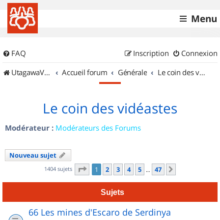
Menu
FAQ
Inscription
Connexion
UtagawaVTT (Randos VTT et VTTAE avec traces GPS)
Accueil forum
Générale
Le coin des vidéastes
Le coin des vidéastes
Modérateur :
Modérateurs des Forums
Nouveau sujet
Page
1
sur
47
1404 sujets
1
2
3
4
5
47
Suivant
…
Sujets
66 Les mines d'Escaro de Serdinya