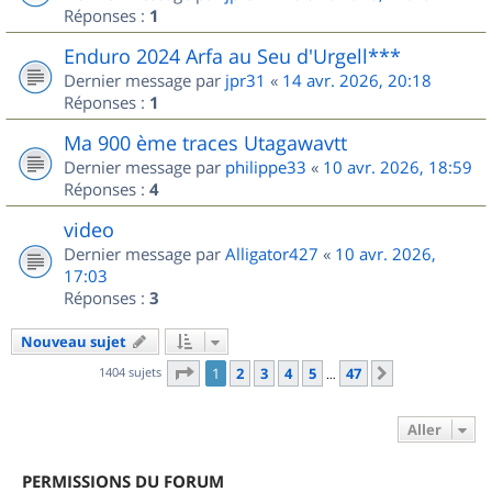
Réponses :
1
Enduro 2024 Arfa au Seu d'Urgell***
Dernier message par
jpr31
«
14 avr. 2026, 20:18
Réponses :
1
Ma 900 ème traces Utagawavtt
Dernier message par
philippe33
«
10 avr. 2026, 18:59
Réponses :
4
video
Dernier message par
Alligator427
«
10 avr. 2026,
17:03
Réponses :
3
Nouveau sujet
Page
1
sur
47
1404 sujets
1
2
3
4
5
47
Suivant
…
Aller
PERMISSIONS DU FORUM