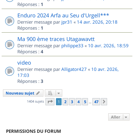
Réponses :
1
Enduro 2024 Arfa au Seu d'Urgell***
Dernier message par
jpr31
«
14 avr. 2026, 20:18
Réponses :
1
Ma 900 ème traces Utagawavtt
Dernier message par
philippe33
«
10 avr. 2026, 18:59
Réponses :
4
video
Dernier message par
Alligator427
«
10 avr. 2026,
17:03
Réponses :
3
Nouveau sujet
Page
1
sur
47
1404 sujets
1
2
3
4
5
47
Suivant
…
Aller
PERMISSIONS DU FORUM