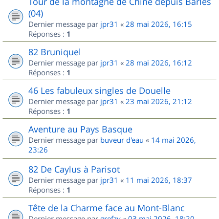
Tour de la montagne de Chine depuis Barles
(04)
Dernier message par
jpr31
«
28 mai 2026, 16:15
Réponses :
1
82 Bruniquel
Dernier message par
jpr31
«
28 mai 2026, 16:12
Réponses :
1
46 Les fabuleux singles de Douelle
Dernier message par
jpr31
«
23 mai 2026, 21:12
Réponses :
1
Aventure au Pays Basque
Dernier message par
buveur d'eau
«
14 mai 2026,
23:26
82 De Caylus à Parisot
Dernier message par
jpr31
«
11 mai 2026, 18:37
Réponses :
1
Tête de la Charme face au Mont-Blanc
Dernier message par
grefzy
«
03 mai 2026, 18:20