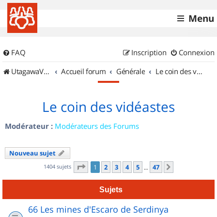
Menu
FAQ
Inscription
Connexion
UtagawaVTT (Randos VTT et VTTAE avec traces GPS)
Accueil forum
Générale
Le coin des vidéastes
Le coin des vidéastes
Modérateur :
Modérateurs des Forums
Nouveau sujet
Page
1
sur
47
1404 sujets
1
2
3
4
5
47
Suivant
…
Sujets
66 Les mines d'Escaro de Serdinya