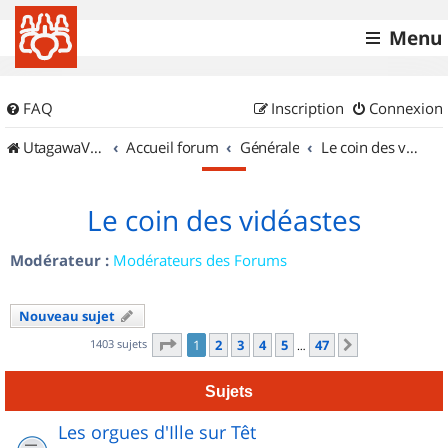
Menu
FAQ
Inscription
Connexion
UtagawaVTT (Randos VTT et VTTAE avec traces GPS)
Accueil forum
Générale
Le coin des vidéastes
Le coin des vidéastes
Modérateur :
Modérateurs des Forums
Nouveau sujet
Page
1
sur
47
1403 sujets
1
2
3
4
5
47
Suivant
…
Sujets
Les orgues d'Ille sur Têt