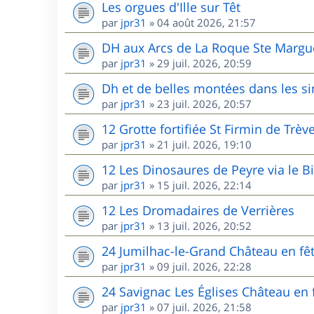
Les orgues d'Ille sur Têt
par
jpr31
»
04 août 2026, 21:57
DH aux Arcs de La Roque Ste Margu
par
jpr31
»
29 juil. 2026, 20:59
Dh et de belles montées dans les s
par
jpr31
»
23 juil. 2026, 20:57
12 Grotte fortifiée St Firmin de Trèv
par
jpr31
»
21 juil. 2026, 19:10
12 Les Dinosaures de Peyre via le B
par
jpr31
»
15 juil. 2026, 22:14
12 Les Dromadaires de Verrières
par
jpr31
»
13 juil. 2026, 20:52
24 Jumilhac-le-Grand Château en fê
par
jpr31
»
09 juil. 2026, 22:28
24 Savignac Les Églises Château en 
par
jpr31
»
07 juil. 2026, 21:58