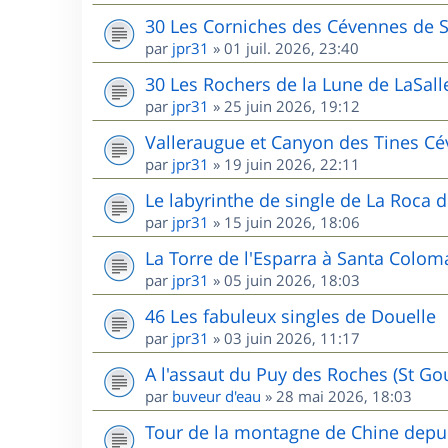
30 Les Corniches des Cévennes de 
par
jpr31
»
01 juil. 2026, 23:40
30 Les Rochers de la Lune de LaSall
par
jpr31
»
25 juin 2026, 19:12
Valleraugue et Canyon des Tines C
par
jpr31
»
19 juin 2026, 22:11
Le labyrinthe de single de La Roca d
par
jpr31
»
15 juin 2026, 18:06
La Torre de l'Esparra à Santa Colom
par
jpr31
»
05 juin 2026, 18:03
46 Les fabuleux singles de Douelle
par
jpr31
»
03 juin 2026, 11:17
A l'assaut du Puy des Roches (St G
par
buveur d'eau
»
28 mai 2026, 18:03
Tour de la montagne de Chine depui