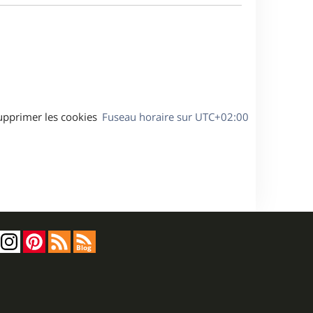
a
s
g
s
e
a
g
e
upprimer les cookies
Fuseau horaire sur
UTC+02:00