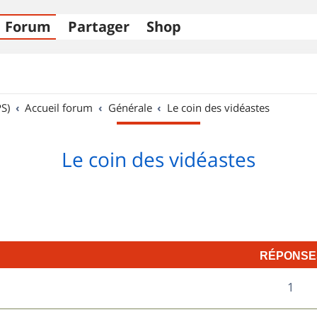
Forum
Partager
Shop
S)
Accueil forum
Générale
Le coin des vidéastes
Le coin des vidéastes
RÉPONSE
R
1
é