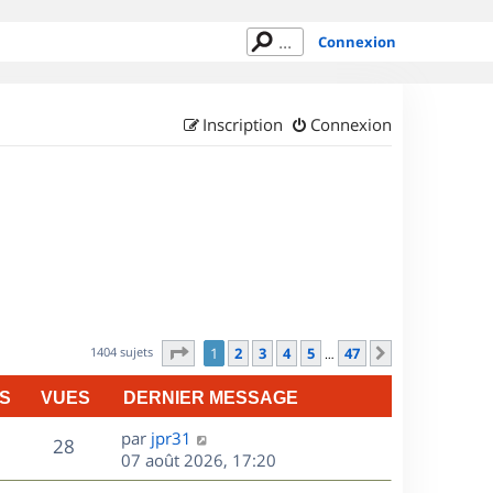
Connexion
Inscription
Connexion
Page
1
sur
47
1404 sujets
1
2
3
4
5
47
Suivant
…
S
VUES
DERNIER MESSAGE
D
par
jpr31
V
28
e
07 août 2026, 17:20
r
u