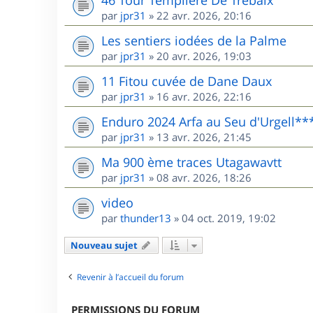
46 Tour Templière De Trébaix
par
jpr31
»
22 avr. 2026, 20:16
Les sentiers iodées de la Palme
par
jpr31
»
20 avr. 2026, 19:03
11 Fitou cuvée de Dane Daux
par
jpr31
»
16 avr. 2026, 22:16
Enduro 2024 Arfa au Seu d'Urgell**
par
jpr31
»
13 avr. 2026, 21:45
Ma 900 ème traces Utagawavtt
par
jpr31
»
08 avr. 2026, 18:26
video
par
thunder13
»
04 oct. 2019, 19:02
Nouveau sujet
Revenir à l’accueil du forum
PERMISSIONS DU FORUM