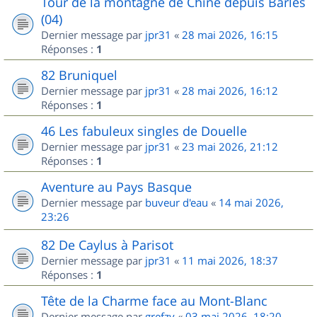
Tour de la montagne de Chine depuis Barles
(04)
Dernier message par
jpr31
«
28 mai 2026, 16:15
Réponses :
1
82 Bruniquel
Dernier message par
jpr31
«
28 mai 2026, 16:12
Réponses :
1
46 Les fabuleux singles de Douelle
Dernier message par
jpr31
«
23 mai 2026, 21:12
Réponses :
1
Aventure au Pays Basque
Dernier message par
buveur d'eau
«
14 mai 2026,
23:26
82 De Caylus à Parisot
Dernier message par
jpr31
«
11 mai 2026, 18:37
Réponses :
1
Tête de la Charme face au Mont-Blanc
Dernier message par
grefzy
«
03 mai 2026, 18:20