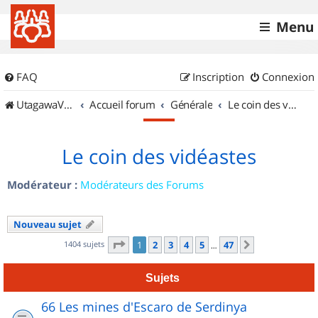
Menu
FAQ
Inscription
Connexion
UtagawaVTT (Randos VTT et VTTAE avec traces GPS)
Accueil forum
Générale
Le coin des vidéastes
Le coin des vidéastes
Modérateur :
Modérateurs des Forums
Nouveau sujet
Page
1
sur
47
1404 sujets
1
2
3
4
5
47
Suivant
…
Sujets
66 Les mines d'Escaro de Serdinya