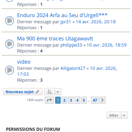
Réponses :
1
Enduro 2024 Arfa au Seu d'Urgell***
Dernier message par
jpr31
«
14 avr. 2026, 20:18
Réponses :
1
Ma 900 ème traces Utagawavtt
Dernier message par
philippe33
«
10 avr. 2026, 18:59
Réponses :
4
video
Dernier message par
Alligator427
«
10 avr. 2026,
17:03
Réponses :
3
Nouveau sujet
Page
1
sur
47
1404 sujets
1
2
3
4
5
47
Suivant
…
Aller
PERMISSIONS DU FORUM