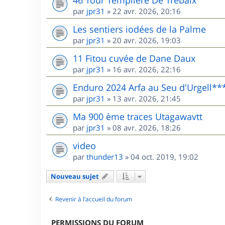
46 Tour Templière De Trébaix
par
jpr31
»
22 avr. 2026, 20:16
Les sentiers iodées de la Palme
par
jpr31
»
20 avr. 2026, 19:03
11 Fitou cuvée de Dane Daux
par
jpr31
»
16 avr. 2026, 22:16
Enduro 2024 Arfa au Seu d'Urgell**
par
jpr31
»
13 avr. 2026, 21:45
Ma 900 ème traces Utagawavtt
par
jpr31
»
08 avr. 2026, 18:26
video
par
thunder13
»
04 oct. 2019, 19:02
Nouveau sujet
Revenir à l’accueil du forum
PERMISSIONS DU FORUM