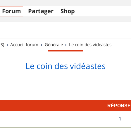
Forum
Partager
Shop
S)
Accueil forum
Générale
Le coin des vidéastes
Le coin des vidéastes
RÉPONSE
R
1
é