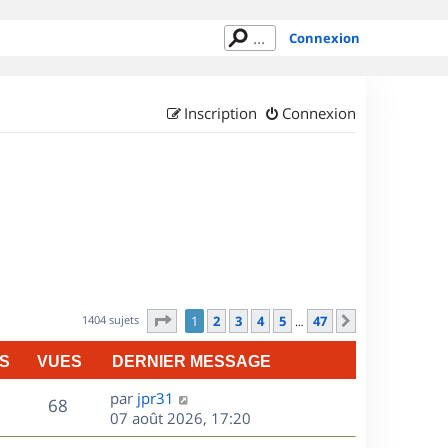
Connexion
Inscription
Connexion
Page
1
sur
47
1404 sujets
1
2
3
4
5
47
Suivant
…
S
VUES
DERNIER MESSAGE
D
par
jpr31
V
68
e
07 août 2026, 17:20
r
u