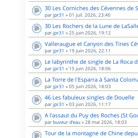
30 Les Corniches des Cévennes de 
par
jpr31
»
01 juil. 2026, 23:40
30 Les Rochers de la Lune de LaSall
par
jpr31
»
25 juin 2026, 19:12
Valleraugue et Canyon des Tines C
par
jpr31
»
19 juin 2026, 22:11
Le labyrinthe de single de La Roca d
par
jpr31
»
15 juin 2026, 18:06
La Torre de l'Esparra à Santa Colom
par
jpr31
»
05 juin 2026, 18:03
46 Les fabuleux singles de Douelle
par
jpr31
»
03 juin 2026, 11:17
A l'assaut du Puy des Roches (St G
par
buveur d'eau
»
28 mai 2026, 18:03
Tour de la montagne de Chine depui