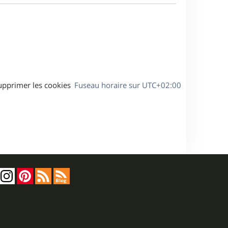
a
s
g
s
e
a
g
e
upprimer les cookies
Fuseau horaire sur
UTC+02:00