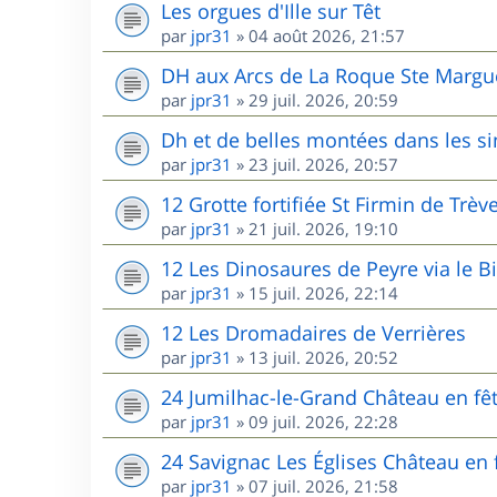
Les orgues d'Ille sur Têt
par
jpr31
»
04 août 2026, 21:57
DH aux Arcs de La Roque Ste Margu
par
jpr31
»
29 juil. 2026, 20:59
Dh et de belles montées dans les s
par
jpr31
»
23 juil. 2026, 20:57
12 Grotte fortifiée St Firmin de Trèv
par
jpr31
»
21 juil. 2026, 19:10
12 Les Dinosaures de Peyre via le B
par
jpr31
»
15 juil. 2026, 22:14
12 Les Dromadaires de Verrières
par
jpr31
»
13 juil. 2026, 20:52
24 Jumilhac-le-Grand Château en fê
par
jpr31
»
09 juil. 2026, 22:28
24 Savignac Les Églises Château en 
par
jpr31
»
07 juil. 2026, 21:58