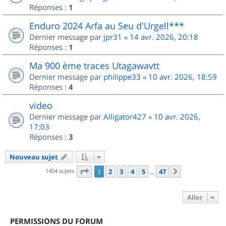
Réponses :
1
Enduro 2024 Arfa au Seu d'Urgell***
Dernier message par
jpr31
«
14 avr. 2026, 20:18
Réponses :
1
Ma 900 ème traces Utagawavtt
Dernier message par
philippe33
«
10 avr. 2026, 18:59
Réponses :
4
video
Dernier message par
Alligator427
«
10 avr. 2026,
17:03
Réponses :
3
Nouveau sujet
Page
1
sur
47
1404 sujets
1
2
3
4
5
47
Suivant
…
Aller
PERMISSIONS DU FORUM