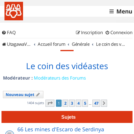
Menu
FAQ
Inscription
Connexion
UtagawaVTT (Randos VTT et VTTAE avec traces GPS)
Accueil forum
Générale
Le coin des vidéastes
Le coin des vidéastes
Modérateur :
Modérateurs des Forums
Nouveau sujet
Page
1
sur
47
1404 sujets
1
2
3
4
5
47
Suivant
…
Sujets
66 Les mines d'Escaro de Serdinya