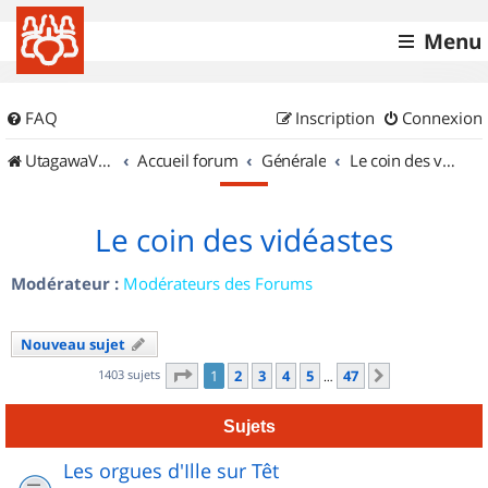
Menu
FAQ
Inscription
Connexion
UtagawaVTT (Randos VTT et VTTAE avec traces GPS)
Accueil forum
Générale
Le coin des vidéastes
Le coin des vidéastes
Modérateur :
Modérateurs des Forums
Nouveau sujet
Page
1
sur
47
1403 sujets
1
2
3
4
5
47
Suivant
…
Sujets
Les orgues d'Ille sur Têt