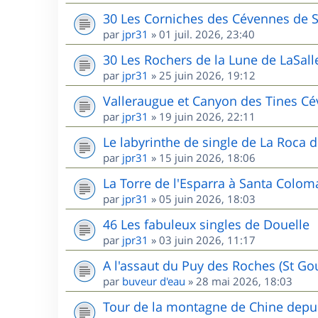
30 Les Corniches des Cévennes de 
par
jpr31
»
01 juil. 2026, 23:40
30 Les Rochers de la Lune de LaSall
par
jpr31
»
25 juin 2026, 19:12
Valleraugue et Canyon des Tines C
par
jpr31
»
19 juin 2026, 22:11
Le labyrinthe de single de La Roca d
par
jpr31
»
15 juin 2026, 18:06
La Torre de l'Esparra à Santa Colom
par
jpr31
»
05 juin 2026, 18:03
46 Les fabuleux singles de Douelle
par
jpr31
»
03 juin 2026, 11:17
A l'assaut du Puy des Roches (St G
par
buveur d'eau
»
28 mai 2026, 18:03
Tour de la montagne de Chine depui