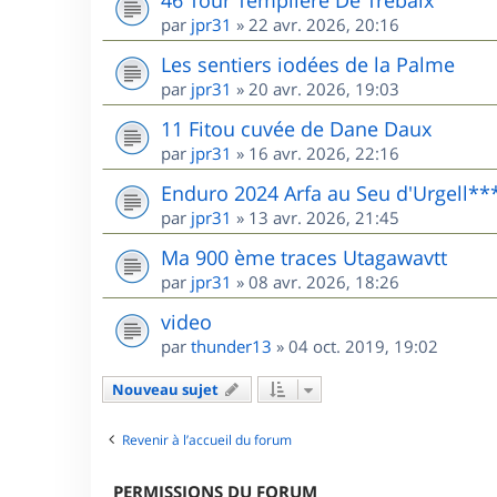
46 Tour Templière De Trébaix
par
jpr31
»
22 avr. 2026, 20:16
Les sentiers iodées de la Palme
par
jpr31
»
20 avr. 2026, 19:03
11 Fitou cuvée de Dane Daux
par
jpr31
»
16 avr. 2026, 22:16
Enduro 2024 Arfa au Seu d'Urgell**
par
jpr31
»
13 avr. 2026, 21:45
Ma 900 ème traces Utagawavtt
par
jpr31
»
08 avr. 2026, 18:26
video
par
thunder13
»
04 oct. 2019, 19:02
Nouveau sujet
Revenir à l’accueil du forum
PERMISSIONS DU FORUM