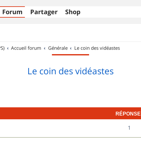
Forum
Partager
Shop
S)
Accueil forum
Générale
Le coin des vidéastes
Le coin des vidéastes
RÉPONSE
R
1
é