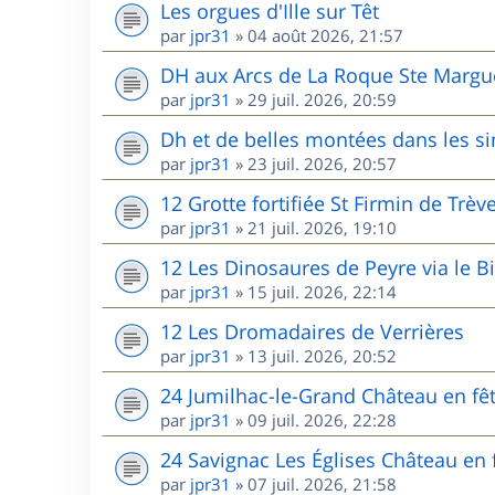
Les orgues d'Ille sur Têt
par
jpr31
»
04 août 2026, 21:57
DH aux Arcs de La Roque Ste Margu
par
jpr31
»
29 juil. 2026, 20:59
Dh et de belles montées dans les s
par
jpr31
»
23 juil. 2026, 20:57
12 Grotte fortifiée St Firmin de Trèv
par
jpr31
»
21 juil. 2026, 19:10
12 Les Dinosaures de Peyre via le B
par
jpr31
»
15 juil. 2026, 22:14
12 Les Dromadaires de Verrières
par
jpr31
»
13 juil. 2026, 20:52
24 Jumilhac-le-Grand Château en fê
par
jpr31
»
09 juil. 2026, 22:28
24 Savignac Les Églises Château en 
par
jpr31
»
07 juil. 2026, 21:58