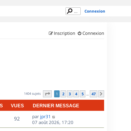
Connexion
Inscription
Connexion
Page
1
sur
47
1404 sujets
1
2
3
4
5
47
Suivant
…
S
VUES
DERNIER MESSAGE
D
par
jpr31
V
92
e
07 août 2026, 17:20
r
u