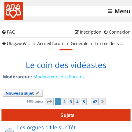
Menu
FAQ
Inscription
Connexion
UtagawaVTT (Randos VTT et VTTAE avec traces GPS)
Accueil forum
Générale
Le coin des vidéastes
Le coin des vidéastes
Modérateur :
Modérateurs des Forums
Nouveau sujet
Page
1
sur
47
1403 sujets
1
2
3
4
5
47
Suivant
…
Sujets
Les orgues d'Ille sur Têt