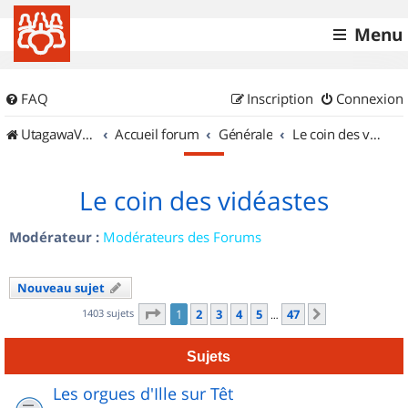
Menu
FAQ
Inscription
Connexion
UtagawaVTT (Randos VTT et VTTAE avec traces GPS)
Accueil forum
Générale
Le coin des vidéastes
Le coin des vidéastes
Modérateur :
Modérateurs des Forums
Nouveau sujet
Page
1
sur
47
1403 sujets
1
2
3
4
5
47
Suivant
…
Sujets
Les orgues d'Ille sur Têt