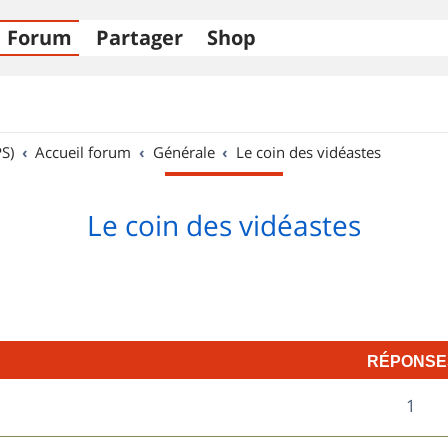
Forum
Partager
Shop
S)
Accueil forum
Générale
Le coin des vidéastes
Le coin des vidéastes
RÉPONSE
R
1
é