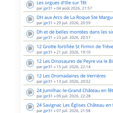
Les orgues d'Ille sur Têt
par
jpr31
»
04 août 2026, 21:57
DH aux Arcs de La Roque Ste Margu
par
jpr31
»
29 juil. 2026, 20:59
Dh et de belles montées dans les s
par
jpr31
»
23 juil. 2026, 20:57
12 Grotte fortifiée St Firmin de Trèv
par
jpr31
»
21 juil. 2026, 19:10
12 Les Dinosaures de Peyre via le B
par
jpr31
»
15 juil. 2026, 22:14
12 Les Dromadaires de Verrières
par
jpr31
»
13 juil. 2026, 20:52
24 Jumilhac-le-Grand Château en fê
par
jpr31
»
09 juil. 2026, 22:28
24 Savignac Les Églises Château en 
par
jpr31
»
07 juil. 2026, 21:58