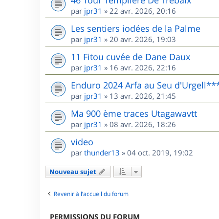
46 Tour Templière De Trébaix
par
jpr31
»
22 avr. 2026, 20:16
Les sentiers iodées de la Palme
par
jpr31
»
20 avr. 2026, 19:03
11 Fitou cuvée de Dane Daux
par
jpr31
»
16 avr. 2026, 22:16
Enduro 2024 Arfa au Seu d'Urgell**
par
jpr31
»
13 avr. 2026, 21:45
Ma 900 ème traces Utagawavtt
par
jpr31
»
08 avr. 2026, 18:26
video
par
thunder13
»
04 oct. 2019, 19:02
Nouveau sujet
Revenir à l’accueil du forum
PERMISSIONS DU FORUM