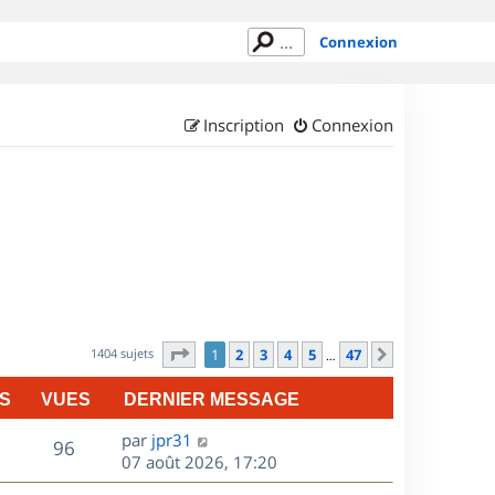
Connexion
Inscription
Connexion
Page
1
sur
47
1404 sujets
1
2
3
4
5
47
Suivant
…
S
VUES
DERNIER MESSAGE
D
par
jpr31
V
96
e
07 août 2026, 17:20
r
u