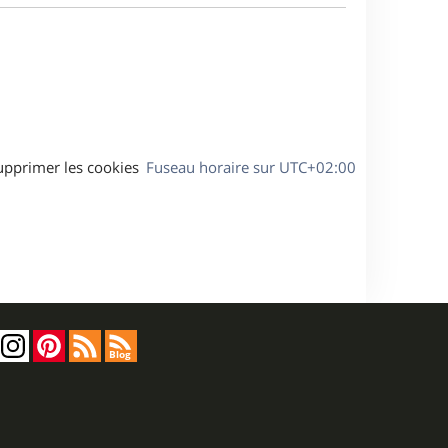
a
s
g
s
e
a
g
e
upprimer les cookies
Fuseau horaire sur
UTC+02:00