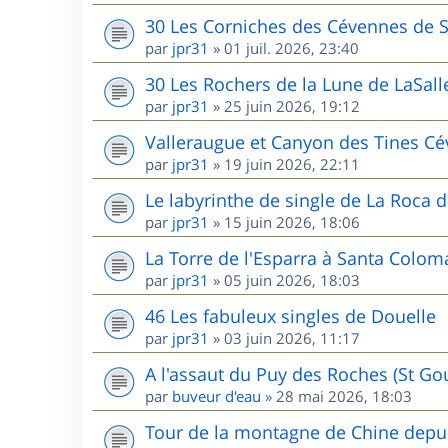
30 Les Corniches des Cévennes de 
par
jpr31
»
01 juil. 2026, 23:40
30 Les Rochers de la Lune de LaSall
par
jpr31
»
25 juin 2026, 19:12
Valleraugue et Canyon des Tines C
par
jpr31
»
19 juin 2026, 22:11
Le labyrinthe de single de La Roca d
par
jpr31
»
15 juin 2026, 18:06
La Torre de l'Esparra à Santa Colom
par
jpr31
»
05 juin 2026, 18:03
46 Les fabuleux singles de Douelle
par
jpr31
»
03 juin 2026, 11:17
A l'assaut du Puy des Roches (St G
par
buveur d'eau
»
28 mai 2026, 18:03
Tour de la montagne de Chine depui