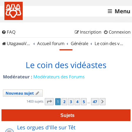
Menu
FAQ
Inscription
Connexion
UtagawaVTT (Randos VTT et VTTAE avec traces GPS)
Accueil forum
Générale
Le coin des vidéastes
Le coin des vidéastes
Modérateur :
Modérateurs des Forums
Nouveau sujet
Page
1
sur
47
1403 sujets
1
2
3
4
5
47
Suivant
…
Sujets
Les orgues d'Ille sur Têt