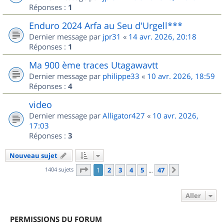
Réponses :
1
Enduro 2024 Arfa au Seu d'Urgell***
Dernier message par
jpr31
«
14 avr. 2026, 20:18
Réponses :
1
Ma 900 ème traces Utagawavtt
Dernier message par
philippe33
«
10 avr. 2026, 18:59
Réponses :
4
video
Dernier message par
Alligator427
«
10 avr. 2026,
17:03
Réponses :
3
Nouveau sujet
Page
1
sur
47
1404 sujets
1
2
3
4
5
47
Suivant
…
Aller
PERMISSIONS DU FORUM