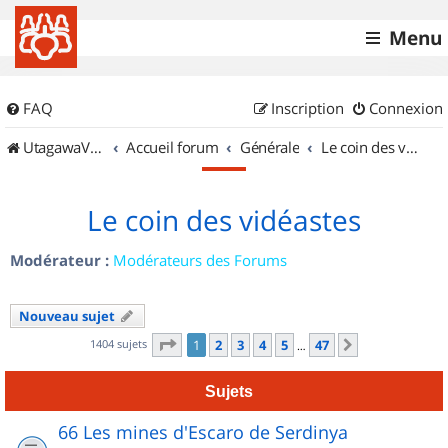
Menu
FAQ
Inscription
Connexion
UtagawaVTT (Randos VTT et VTTAE avec traces GPS)
Accueil forum
Générale
Le coin des vidéastes
Le coin des vidéastes
Modérateur :
Modérateurs des Forums
Nouveau sujet
Page
1
sur
47
1404 sujets
1
2
3
4
5
47
Suivant
…
Sujets
66 Les mines d'Escaro de Serdinya