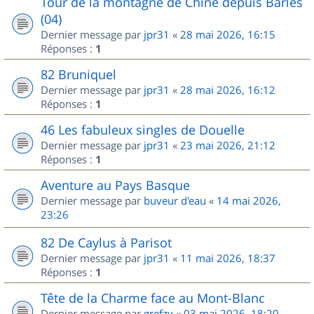
Tour de la montagne de Chine depuis Barles
(04)
Dernier message par
jpr31
«
28 mai 2026, 16:15
Réponses :
1
82 Bruniquel
Dernier message par
jpr31
«
28 mai 2026, 16:12
Réponses :
1
46 Les fabuleux singles de Douelle
Dernier message par
jpr31
«
23 mai 2026, 21:12
Réponses :
1
Aventure au Pays Basque
Dernier message par
buveur d'eau
«
14 mai 2026,
23:26
82 De Caylus à Parisot
Dernier message par
jpr31
«
11 mai 2026, 18:37
Réponses :
1
Tête de la Charme face au Mont-Blanc
Dernier message par
grefzy
«
03 mai 2026, 18:20