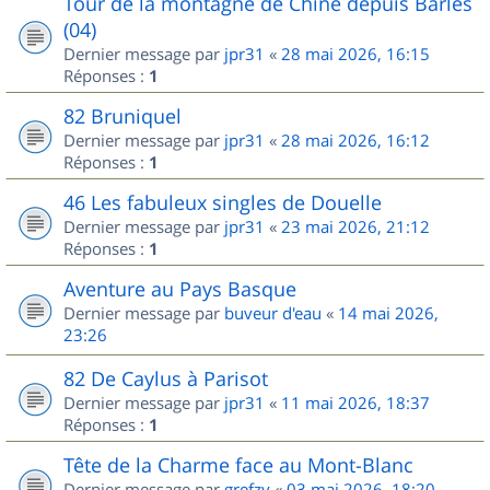
Tour de la montagne de Chine depuis Barles
(04)
Dernier message par
jpr31
«
28 mai 2026, 16:15
Réponses :
1
82 Bruniquel
Dernier message par
jpr31
«
28 mai 2026, 16:12
Réponses :
1
46 Les fabuleux singles de Douelle
Dernier message par
jpr31
«
23 mai 2026, 21:12
Réponses :
1
Aventure au Pays Basque
Dernier message par
buveur d'eau
«
14 mai 2026,
23:26
82 De Caylus à Parisot
Dernier message par
jpr31
«
11 mai 2026, 18:37
Réponses :
1
Tête de la Charme face au Mont-Blanc
Dernier message par
grefzy
«
03 mai 2026, 18:20