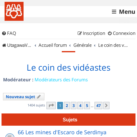
Menu
FAQ
Inscription
Connexion
UtagawaVTT (Randos VTT et VTTAE avec traces GPS)
Accueil forum
Générale
Le coin des vidéastes
Le coin des vidéastes
Modérateur :
Modérateurs des Forums
Nouveau sujet
Page
1
sur
47
1404 sujets
1
2
3
4
5
47
Suivant
…
Sujets
66 Les mines d'Escaro de Serdinya