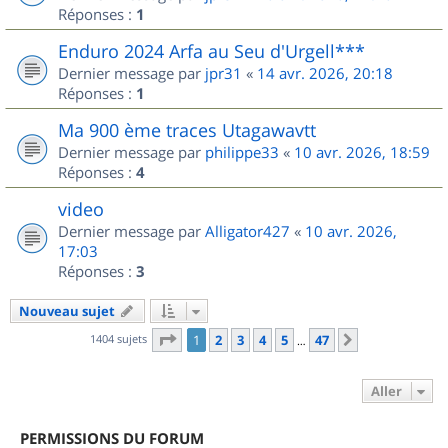
Réponses :
1
Enduro 2024 Arfa au Seu d'Urgell***
Dernier message par
jpr31
«
14 avr. 2026, 20:18
Réponses :
1
Ma 900 ème traces Utagawavtt
Dernier message par
philippe33
«
10 avr. 2026, 18:59
Réponses :
4
video
Dernier message par
Alligator427
«
10 avr. 2026,
17:03
Réponses :
3
Nouveau sujet
Page
1
sur
47
1404 sujets
1
2
3
4
5
47
Suivant
…
Aller
PERMISSIONS DU FORUM