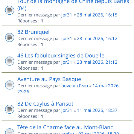
Tour de la montagne de Chine depuis Barles
(04)
Dernier message par
jpr31
«
28 mai 2026, 16:15
Réponses :
1
82 Bruniquel
Dernier message par
jpr31
«
28 mai 2026, 16:12
Réponses :
1
46 Les fabuleux singles de Douelle
Dernier message par
jpr31
«
23 mai 2026, 21:12
Réponses :
1
Aventure au Pays Basque
Dernier message par
buveur d'eau
«
14 mai 2026,
23:26
82 De Caylus à Parisot
Dernier message par
jpr31
«
11 mai 2026, 18:37
Réponses :
1
Tête de la Charme face au Mont-Blanc
Dernier message par
grefzy
«
03 mai 2026, 18:20