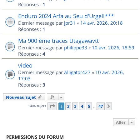
Réponses :
1
Enduro 2024 Arfa au Seu d'Urgell***
Dernier message par
jpr31
«
14 avr. 2026, 20:18
Réponses :
1
Ma 900 ème traces Utagawavtt
Dernier message par
philippe33
«
10 avr. 2026, 18:59
Réponses :
4
video
Dernier message par
Alligator427
«
10 avr. 2026,
17:03
Réponses :
3
Nouveau sujet
Page
1
sur
47
1404 sujets
1
2
3
4
5
47
Suivant
…
Aller
PERMISSIONS DU FORUM