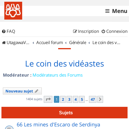
Menu
FAQ
Inscription
Connexion
UtagawaVTT (Randos VTT et VTTAE avec traces GPS)
Accueil forum
Générale
Le coin des vidéastes
Le coin des vidéastes
Modérateur :
Modérateurs des Forums
Nouveau sujet
Page
1
sur
47
1404 sujets
1
2
3
4
5
47
Suivant
…
Sujets
66 Les mines d'Escaro de Serdinya