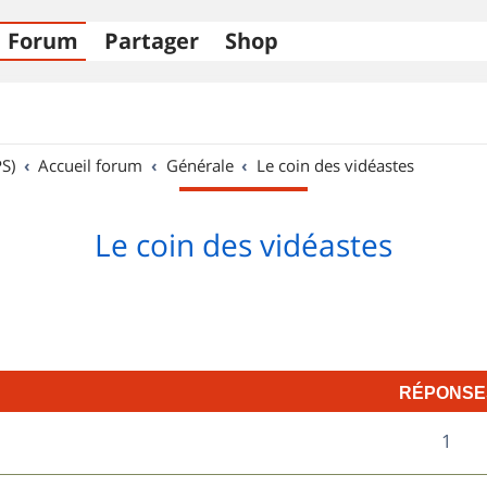
Forum
Partager
Shop
S)
Accueil forum
Générale
Le coin des vidéastes
Le coin des vidéastes
RÉPONSE
R
1
é