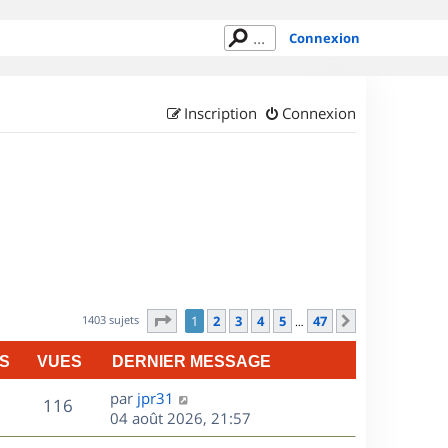
Connexion
Inscription
Connexion
Page
1
sur
47
1403 sujets
1
2
3
4
5
47
Suivant
…
S
VUES
DERNIER MESSAGE
D
par
jpr31
V
116
e
04 août 2026, 21:57
r
u