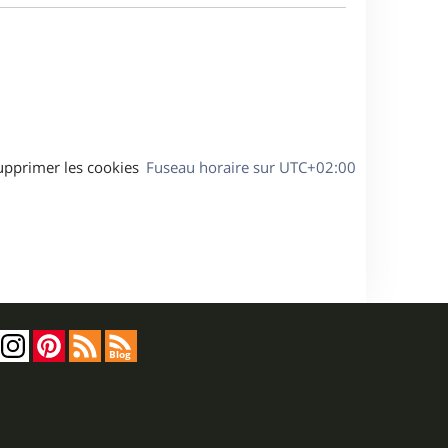
a
s
g
s
e
a
g
e
upprimer les cookies
Fuseau horaire sur
UTC+02:00