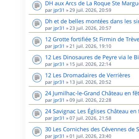
DH aux Arcs de La Roque Ste Margu
par
jpr31
»
29 juil. 2026, 20:59
Dh et de belles montées dans les s
par
jpr31
»
23 juil. 2026, 20:57
12 Grotte fortifiée St Firmin de Trèv
par
jpr31
»
21 juil. 2026, 19:10
12 Les Dinosaures de Peyre via le B
par
jpr31
»
15 juil. 2026, 22:14
12 Les Dromadaires de Verrières
par
jpr31
»
13 juil. 2026, 20:52
24 Jumilhac-le-Grand Château en fê
par
jpr31
»
09 juil. 2026, 22:28
24 Savignac Les Églises Château en 
par
jpr31
»
07 juil. 2026, 21:58
30 Les Corniches des Cévennes de 
par
jpr31
»
01 juil. 2026, 23:40