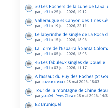
30 Les Rochers de la Lune de LaSall
par
jpr31
»
25 juin 2026, 19:12
Valleraugue et Canyon des Tines C
par
jpr31
»
19 juin 2026, 22:11
Le labyrinthe de single de La Roca d
par
jpr31
»
15 juin 2026, 18:06
La Torre de l'Esparra à Santa Colom
par
jpr31
»
05 juin 2026, 18:03
46 Les fabuleux singles de Douelle
par
jpr31
»
03 juin 2026, 11:17
A l'assaut du Puy des Roches (St G
par
buveur d'eau
»
28 mai 2026, 18:03
Tour de la montagne de Chine depui
par
ysca04 - Yves Clara
»
28 mai 2026, 14:3
82 Bruniquel