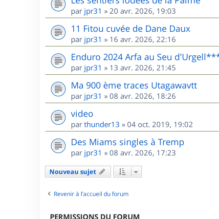
Les sentiers iodées de la Palme
par
jpr31
»
20 avr. 2026, 19:03
11 Fitou cuvée de Dane Daux
par
jpr31
»
16 avr. 2026, 22:16
Enduro 2024 Arfa au Seu d'Urgell**
par
jpr31
»
13 avr. 2026, 21:45
Ma 900 ème traces Utagawavtt
par
jpr31
»
08 avr. 2026, 18:26
video
par
thunder13
»
04 oct. 2019, 19:02
Des Miams singles à Tremp
par
jpr31
»
08 avr. 2026, 17:23
Nouveau sujet
Revenir à l’accueil du forum
PERMISSIONS DU FORUM