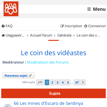
Menu
FAQ
Inscription
Connexion
UtagawaVTT (Randos VTT et VTTAE avec traces GPS)
Accueil forum
Générale
Le coin des vidéastes
Le coin des vidéastes
Modérateur :
Modérateurs des Forums
Nouveau sujet
Page
1
sur
47
1404 sujets
1
2
3
4
5
47
Suivant
…
Sujets
66 Les mines d'Escaro de Serdinya