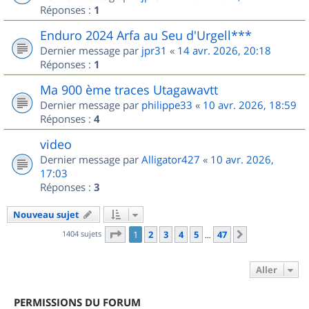
Réponses :
1
Enduro 2024 Arfa au Seu d'Urgell***
Dernier message par
jpr31
«
14 avr. 2026, 20:18
Réponses :
1
Ma 900 ème traces Utagawavtt
Dernier message par
philippe33
«
10 avr. 2026, 18:59
Réponses :
4
video
Dernier message par
Alligator427
«
10 avr. 2026,
17:03
Réponses :
3
Nouveau sujet
Page
1
sur
47
1404 sujets
1
2
3
4
5
47
Suivant
…
Aller
PERMISSIONS DU FORUM