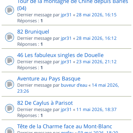
Tour de la montagne de Chine depuis Barles
(04)
Dernier message par
jpr31
«
28 mai 2026, 16:15
Réponses :
1
82 Bruniquel
Dernier message par
jpr31
«
28 mai 2026, 16:12
Réponses :
1
46 Les fabuleux singles de Douelle
Dernier message par
jpr31
«
23 mai 2026, 21:12
Réponses :
1
Aventure au Pays Basque
Dernier message par
buveur d'eau
«
14 mai 2026,
23:26
82 De Caylus à Parisot
Dernier message par
jpr31
«
11 mai 2026, 18:37
Réponses :
1
Tête de la Charme face au Mont-Blanc
Dernier message par
grefzy
«
03 mai 2026, 18:20