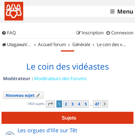
Menu
FAQ
Inscription
Connexion
UtagawaVTT (Randos VTT et VTTAE avec traces GPS)
Accueil forum
Générale
Le coin des vidéastes
Le coin des vidéastes
Modérateur :
Modérateurs des Forums
Nouveau sujet
Page
1
sur
47
1403 sujets
1
2
3
4
5
47
Suivant
…
Sujets
Les orgues d'Ille sur Têt