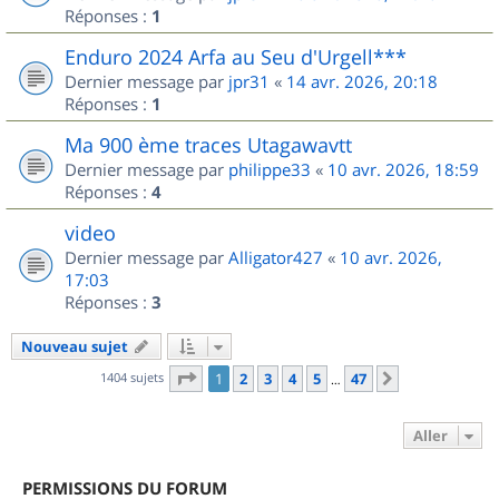
Réponses :
1
Enduro 2024 Arfa au Seu d'Urgell***
Dernier message par
jpr31
«
14 avr. 2026, 20:18
Réponses :
1
Ma 900 ème traces Utagawavtt
Dernier message par
philippe33
«
10 avr. 2026, 18:59
Réponses :
4
video
Dernier message par
Alligator427
«
10 avr. 2026,
17:03
Réponses :
3
Nouveau sujet
Page
1
sur
47
1404 sujets
1
2
3
4
5
47
Suivant
…
Aller
PERMISSIONS DU FORUM