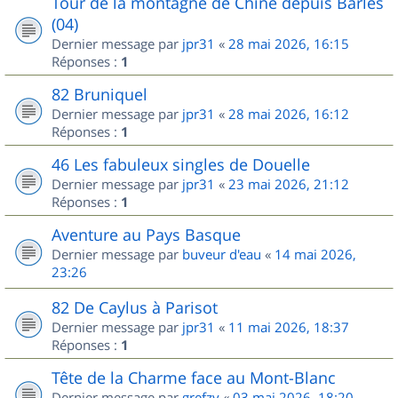
Tour de la montagne de Chine depuis Barles
(04)
Dernier message par
jpr31
«
28 mai 2026, 16:15
Réponses :
1
82 Bruniquel
Dernier message par
jpr31
«
28 mai 2026, 16:12
Réponses :
1
46 Les fabuleux singles de Douelle
Dernier message par
jpr31
«
23 mai 2026, 21:12
Réponses :
1
Aventure au Pays Basque
Dernier message par
buveur d'eau
«
14 mai 2026,
23:26
82 De Caylus à Parisot
Dernier message par
jpr31
«
11 mai 2026, 18:37
Réponses :
1
Tête de la Charme face au Mont-Blanc
Dernier message par
grefzy
«
03 mai 2026, 18:20