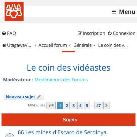
Menu
FAQ
Inscription
Connexion
UtagawaVTT (Randos VTT et VTTAE avec traces GPS)
Accueil forum
Générale
Le coin des vidéastes
Le coin des vidéastes
Modérateur :
Modérateurs des Forums
Nouveau sujet
Page
1
sur
47
1404 sujets
1
2
3
4
5
47
Suivant
…
Sujets
66 Les mines d'Escaro de Serdinya