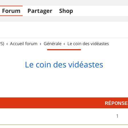
Forum
Partager
Shop
S)
Accueil forum
Générale
Le coin des vidéastes
Le coin des vidéastes
RÉPONSE
R
1
é