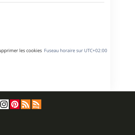
a
s
g
s
e
a
g
e
upprimer les cookies
Fuseau horaire sur
UTC+02:00