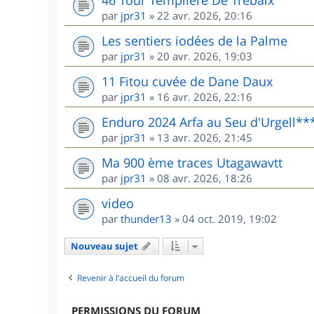
46 Tour Templière De Trébaix
par
jpr31
»
22 avr. 2026, 20:16
Les sentiers iodées de la Palme
par
jpr31
»
20 avr. 2026, 19:03
11 Fitou cuvée de Dane Daux
par
jpr31
»
16 avr. 2026, 22:16
Enduro 2024 Arfa au Seu d'Urgell**
par
jpr31
»
13 avr. 2026, 21:45
Ma 900 ème traces Utagawavtt
par
jpr31
»
08 avr. 2026, 18:26
video
par
thunder13
»
04 oct. 2019, 19:02
Nouveau sujet
Revenir à l’accueil du forum
PERMISSIONS DU FORUM