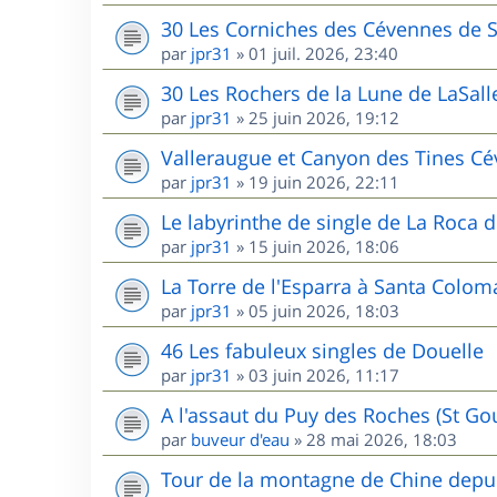
30 Les Corniches des Cévennes de 
par
jpr31
»
01 juil. 2026, 23:40
30 Les Rochers de la Lune de LaSall
par
jpr31
»
25 juin 2026, 19:12
Valleraugue et Canyon des Tines C
par
jpr31
»
19 juin 2026, 22:11
Le labyrinthe de single de La Roca d
par
jpr31
»
15 juin 2026, 18:06
La Torre de l'Esparra à Santa Colom
par
jpr31
»
05 juin 2026, 18:03
46 Les fabuleux singles de Douelle
par
jpr31
»
03 juin 2026, 11:17
A l'assaut du Puy des Roches (St G
par
buveur d'eau
»
28 mai 2026, 18:03
Tour de la montagne de Chine depui