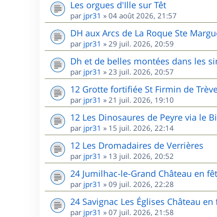
Les orgues d'Ille sur Têt
par
jpr31
»
04 août 2026, 21:57
DH aux Arcs de La Roque Ste Margu
par
jpr31
»
29 juil. 2026, 20:59
Dh et de belles montées dans les s
par
jpr31
»
23 juil. 2026, 20:57
12 Grotte fortifiée St Firmin de Trèv
par
jpr31
»
21 juil. 2026, 19:10
12 Les Dinosaures de Peyre via le B
par
jpr31
»
15 juil. 2026, 22:14
12 Les Dromadaires de Verrières
par
jpr31
»
13 juil. 2026, 20:52
24 Jumilhac-le-Grand Château en fê
par
jpr31
»
09 juil. 2026, 22:28
24 Savignac Les Églises Château en 
par
jpr31
»
07 juil. 2026, 21:58