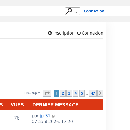
Connexion
Inscription
Connexion
Page
1
sur
47
1404 sujets
1
2
3
4
5
47
Suivant
…
S
VUES
DERNIER MESSAGE
D
par
jpr31
V
76
e
07 août 2026, 17:20
r
u