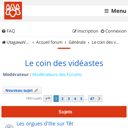
Menu
FAQ
Inscription
Connexion
UtagawaVTT (Randos VTT et VTTAE avec traces GPS)
Accueil forum
Générale
Le coin des vidéastes
Le coin des vidéastes
Modérateur :
Modérateurs des Forums
Nouveau sujet
Page
1
sur
47
1403 sujets
1
2
3
4
5
47
Suivant
…
Sujets
Les orgues d'Ille sur Têt