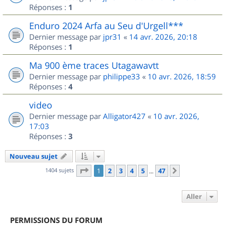
Réponses :
1
Enduro 2024 Arfa au Seu d'Urgell***
Dernier message par
jpr31
«
14 avr. 2026, 20:18
Réponses :
1
Ma 900 ème traces Utagawavtt
Dernier message par
philippe33
«
10 avr. 2026, 18:59
Réponses :
4
video
Dernier message par
Alligator427
«
10 avr. 2026,
17:03
Réponses :
3
Nouveau sujet
Page
1
sur
47
1404 sujets
1
2
3
4
5
47
Suivant
…
Aller
PERMISSIONS DU FORUM