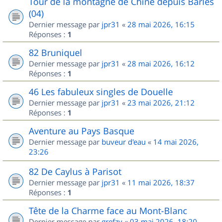
Tour de la montagne de Chine depuis Barles
(04)
Dernier message par
jpr31
«
28 mai 2026, 16:15
Réponses :
1
82 Bruniquel
Dernier message par
jpr31
«
28 mai 2026, 16:12
Réponses :
1
46 Les fabuleux singles de Douelle
Dernier message par
jpr31
«
23 mai 2026, 21:12
Réponses :
1
Aventure au Pays Basque
Dernier message par
buveur d'eau
«
14 mai 2026,
23:26
82 De Caylus à Parisot
Dernier message par
jpr31
«
11 mai 2026, 18:37
Réponses :
1
Tête de la Charme face au Mont-Blanc
Dernier message par
grefzy
«
03 mai 2026, 18:20