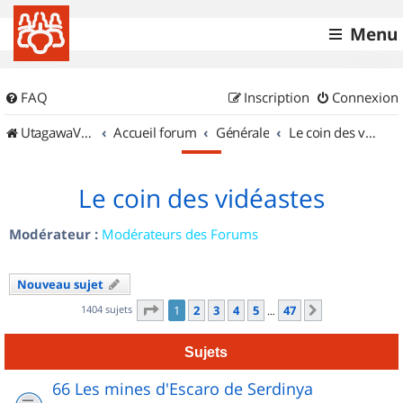
Menu
FAQ
Inscription
Connexion
UtagawaVTT (Randos VTT et VTTAE avec traces GPS)
Accueil forum
Générale
Le coin des vidéastes
Le coin des vidéastes
Modérateur :
Modérateurs des Forums
Nouveau sujet
Page
1
sur
47
1404 sujets
1
2
3
4
5
47
Suivant
…
Sujets
66 Les mines d'Escaro de Serdinya