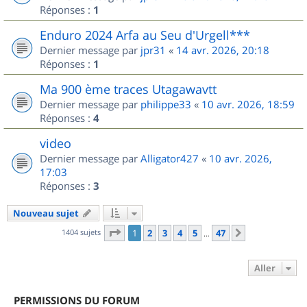
Réponses :
1
Enduro 2024 Arfa au Seu d'Urgell***
Dernier message par
jpr31
«
14 avr. 2026, 20:18
Réponses :
1
Ma 900 ème traces Utagawavtt
Dernier message par
philippe33
«
10 avr. 2026, 18:59
Réponses :
4
video
Dernier message par
Alligator427
«
10 avr. 2026,
17:03
Réponses :
3
Nouveau sujet
Page
1
sur
47
1404 sujets
1
2
3
4
5
47
Suivant
…
Aller
PERMISSIONS DU FORUM