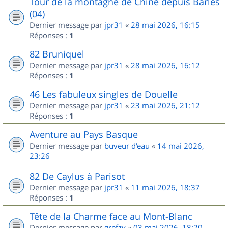
Tour de la montagne de Chine depuis Barles
(04)
Dernier message par
jpr31
«
28 mai 2026, 16:15
Réponses :
1
82 Bruniquel
Dernier message par
jpr31
«
28 mai 2026, 16:12
Réponses :
1
46 Les fabuleux singles de Douelle
Dernier message par
jpr31
«
23 mai 2026, 21:12
Réponses :
1
Aventure au Pays Basque
Dernier message par
buveur d'eau
«
14 mai 2026,
23:26
82 De Caylus à Parisot
Dernier message par
jpr31
«
11 mai 2026, 18:37
Réponses :
1
Tête de la Charme face au Mont-Blanc
Dernier message par
grefzy
«
03 mai 2026, 18:20