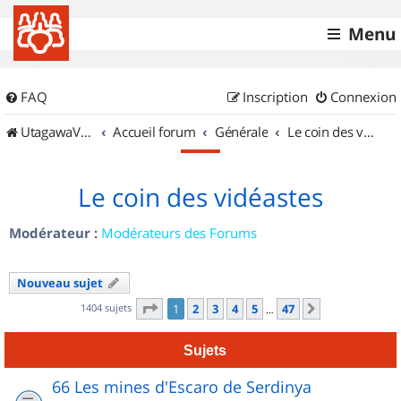
Menu
FAQ
Inscription
Connexion
UtagawaVTT (Randos VTT et VTTAE avec traces GPS)
Accueil forum
Générale
Le coin des vidéastes
Le coin des vidéastes
Modérateur :
Modérateurs des Forums
Nouveau sujet
Page
1
sur
47
1404 sujets
1
2
3
4
5
47
Suivant
…
Sujets
66 Les mines d'Escaro de Serdinya