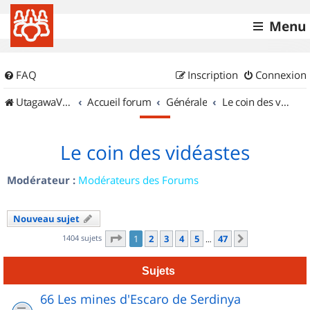
Menu
FAQ
Inscription
Connexion
UtagawaVTT (Randos VTT et VTTAE avec traces GPS)
Accueil forum
Générale
Le coin des vidéastes
Le coin des vidéastes
Modérateur :
Modérateurs des Forums
Nouveau sujet
Page
1
sur
47
1404 sujets
1
2
3
4
5
47
Suivant
…
Sujets
66 Les mines d'Escaro de Serdinya