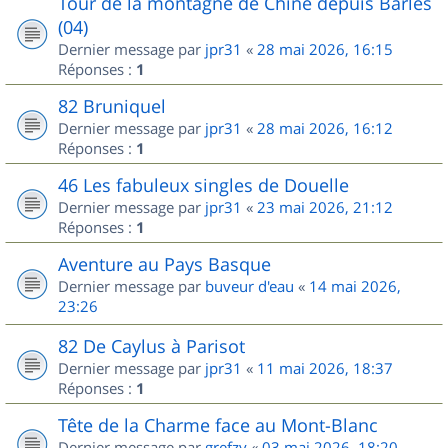
Tour de la montagne de Chine depuis Barles
(04)
Dernier message par
jpr31
«
28 mai 2026, 16:15
Réponses :
1
82 Bruniquel
Dernier message par
jpr31
«
28 mai 2026, 16:12
Réponses :
1
46 Les fabuleux singles de Douelle
Dernier message par
jpr31
«
23 mai 2026, 21:12
Réponses :
1
Aventure au Pays Basque
Dernier message par
buveur d'eau
«
14 mai 2026,
23:26
82 De Caylus à Parisot
Dernier message par
jpr31
«
11 mai 2026, 18:37
Réponses :
1
Tête de la Charme face au Mont-Blanc
Dernier message par
grefzy
«
03 mai 2026, 18:20