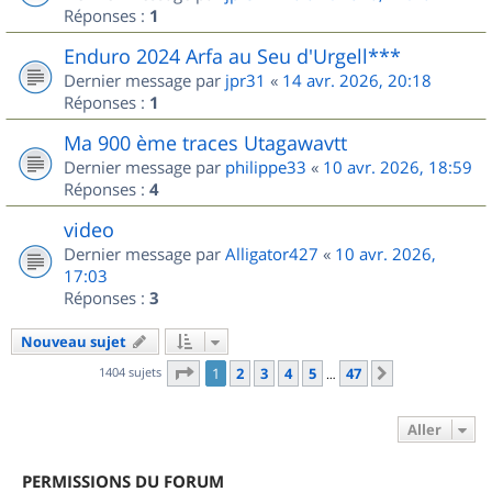
Réponses :
1
Enduro 2024 Arfa au Seu d'Urgell***
Dernier message par
jpr31
«
14 avr. 2026, 20:18
Réponses :
1
Ma 900 ème traces Utagawavtt
Dernier message par
philippe33
«
10 avr. 2026, 18:59
Réponses :
4
video
Dernier message par
Alligator427
«
10 avr. 2026,
17:03
Réponses :
3
Nouveau sujet
Page
1
sur
47
1404 sujets
1
2
3
4
5
47
Suivant
…
Aller
PERMISSIONS DU FORUM