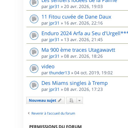
Les sentiers iodées de la Palme
par
jpr31
»
20 avr. 2026, 19:03
11 Fitou cuvée de Dane Daux
par
jpr31
»
16 avr. 2026, 22:16
Enduro 2024 Arfa au Seu d'Urgell**
par
jpr31
»
13 avr. 2026, 21:45
Ma 900 ème traces Utagawavtt
par
jpr31
»
08 avr. 2026, 18:26
video
par
thunder13
»
04 oct. 2019, 19:02
Des Miams singles à Tremp
par
jpr31
»
08 avr. 2026, 17:23
Nouveau sujet
Revenir à l’accueil du forum
PERMISSIONS DU FORUM