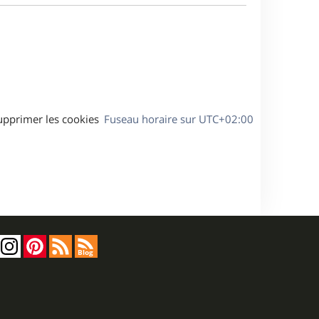
a
s
g
s
e
a
g
e
upprimer les cookies
Fuseau horaire sur
UTC+02:00