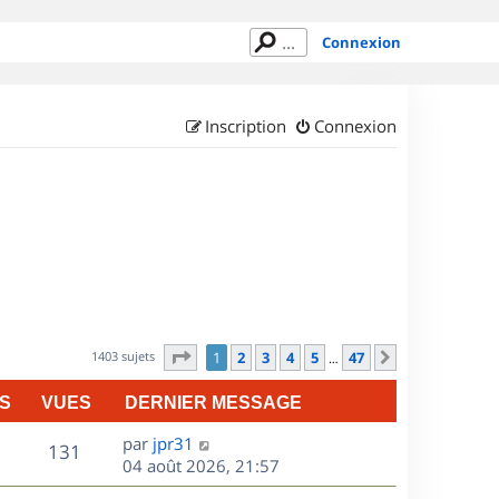
Connexion
Inscription
Connexion
Page
1
sur
47
1403 sujets
1
2
3
4
5
47
Suivant
…
S
VUES
DERNIER MESSAGE
D
par
jpr31
V
131
e
04 août 2026, 21:57
r
u