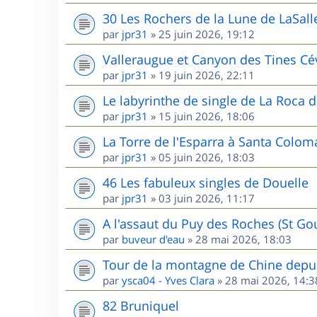
30 Les Rochers de la Lune de LaSall
par
jpr31
»
25 juin 2026, 19:12
Valleraugue et Canyon des Tines C
par
jpr31
»
19 juin 2026, 22:11
Le labyrinthe de single de La Roca d
par
jpr31
»
15 juin 2026, 18:06
La Torre de l'Esparra à Santa Colom
par
jpr31
»
05 juin 2026, 18:03
46 Les fabuleux singles de Douelle
par
jpr31
»
03 juin 2026, 11:17
A l'assaut du Puy des Roches (St G
par
buveur d'eau
»
28 mai 2026, 18:03
Tour de la montagne de Chine depui
par
ysca04 - Yves Clara
»
28 mai 2026, 14:3
82 Bruniquel