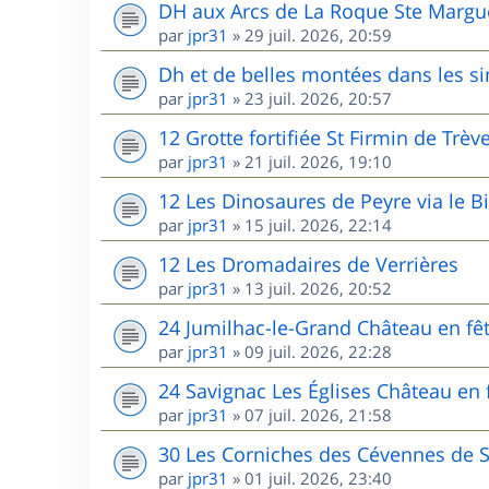
DH aux Arcs de La Roque Ste Margu
par
jpr31
»
29 juil. 2026, 20:59
Dh et de belles montées dans les s
par
jpr31
»
23 juil. 2026, 20:57
12 Grotte fortifiée St Firmin de Trèv
par
jpr31
»
21 juil. 2026, 19:10
12 Les Dinosaures de Peyre via le B
par
jpr31
»
15 juil. 2026, 22:14
12 Les Dromadaires de Verrières
par
jpr31
»
13 juil. 2026, 20:52
24 Jumilhac-le-Grand Château en fê
par
jpr31
»
09 juil. 2026, 22:28
24 Savignac Les Églises Château en 
par
jpr31
»
07 juil. 2026, 21:58
30 Les Corniches des Cévennes de 
par
jpr31
»
01 juil. 2026, 23:40