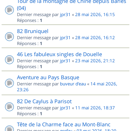
Tour de la montagne de Chine depuis Barles
(04)
Dernier message par
jpr31
«
28 mai 2026, 16:15
Réponses :
1
82 Bruniquel
Dernier message par
jpr31
«
28 mai 2026, 16:12
Réponses :
1
46 Les fabuleux singles de Douelle
Dernier message par
jpr31
«
23 mai 2026, 21:12
Réponses :
1
Aventure au Pays Basque
Dernier message par
buveur d'eau
«
14 mai 2026,
23:26
82 De Caylus à Parisot
Dernier message par
jpr31
«
11 mai 2026, 18:37
Réponses :
1
Tête de la Charme face au Mont-Blanc
Dernier message par
grefzy
«
03 mai 2026, 18:20