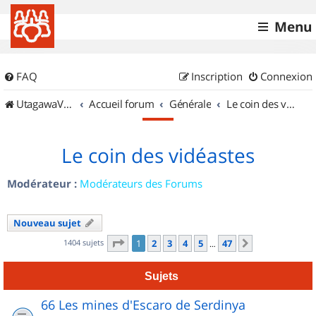
Menu
FAQ
Inscription
Connexion
UtagawaVTT (Randos VTT et VTTAE avec traces GPS)
Accueil forum
Générale
Le coin des vidéastes
Le coin des vidéastes
Modérateur :
Modérateurs des Forums
Nouveau sujet
Page
1
sur
47
1404 sujets
1
2
3
4
5
47
Suivant
…
Sujets
66 Les mines d'Escaro de Serdinya