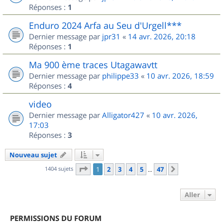
Réponses :
1
Enduro 2024 Arfa au Seu d'Urgell***
Dernier message par
jpr31
«
14 avr. 2026, 20:18
Réponses :
1
Ma 900 ème traces Utagawavtt
Dernier message par
philippe33
«
10 avr. 2026, 18:59
Réponses :
4
video
Dernier message par
Alligator427
«
10 avr. 2026,
17:03
Réponses :
3
Nouveau sujet
Page
1
sur
47
1404 sujets
1
2
3
4
5
47
Suivant
…
Aller
PERMISSIONS DU FORUM