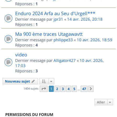
Réponses :
1
Enduro 2024 Arfa au Seu d'Urgell***
Dernier message par
jpr31
«
14 avr. 2026, 20:18
Réponses :
1
Ma 900 ème traces Utagawavtt
Dernier message par
philippe33
«
10 avr. 2026, 18:59
Réponses :
4
video
Dernier message par
Alligator427
«
10 avr. 2026,
17:03
Réponses :
3
Nouveau sujet
Page
1
sur
47
1404 sujets
1
2
3
4
5
47
Suivant
…
Aller
PERMISSIONS DU FORUM