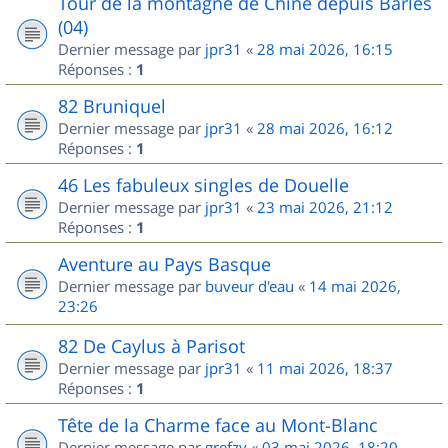
Tour de la montagne de Chine depuis Barles
(04)
Dernier message par
jpr31
«
28 mai 2026, 16:15
Réponses :
1
82 Bruniquel
Dernier message par
jpr31
«
28 mai 2026, 16:12
Réponses :
1
46 Les fabuleux singles de Douelle
Dernier message par
jpr31
«
23 mai 2026, 21:12
Réponses :
1
Aventure au Pays Basque
Dernier message par
buveur d'eau
«
14 mai 2026,
23:26
82 De Caylus à Parisot
Dernier message par
jpr31
«
11 mai 2026, 18:37
Réponses :
1
Tête de la Charme face au Mont-Blanc
Dernier message par
grefzy
«
03 mai 2026, 18:20