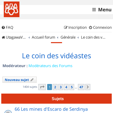
Menu
FAQ
Inscription
Connexion
UtagawaVTT (Randos VTT et VTTAE avec traces GPS)
Accueil forum
Générale
Le coin des vidéastes
Le coin des vidéastes
Modérateur :
Modérateurs des Forums
Nouveau sujet
Page
1
sur
47
1404 sujets
1
2
3
4
5
47
Suivant
…
Sujets
66 Les mines d'Escaro de Serdinya