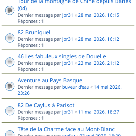
Tour de la montagne de Chine depuis Barles
(04)
Dernier message par
jpr31
«
28 mai 2026, 16:15
Réponses :
1
82 Bruniquel
Dernier message par
jpr31
«
28 mai 2026, 16:12
Réponses :
1
46 Les fabuleux singles de Douelle
Dernier message par
jpr31
«
23 mai 2026, 21:12
Réponses :
1
Aventure au Pays Basque
Dernier message par
buveur d'eau
«
14 mai 2026,
23:26
82 De Caylus à Parisot
Dernier message par
jpr31
«
11 mai 2026, 18:37
Réponses :
1
Tête de la Charme face au Mont-Blanc
Dernier message par
grefzy
«
03 mai 2026, 18:20