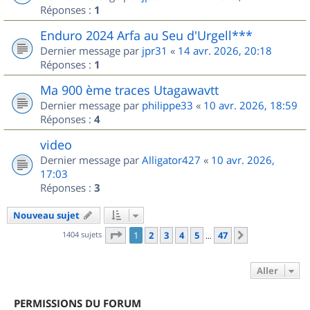
Réponses :
1
Enduro 2024 Arfa au Seu d'Urgell***
Dernier message par
jpr31
«
14 avr. 2026, 20:18
Réponses :
1
Ma 900 ème traces Utagawavtt
Dernier message par
philippe33
«
10 avr. 2026, 18:59
Réponses :
4
video
Dernier message par
Alligator427
«
10 avr. 2026,
17:03
Réponses :
3
Nouveau sujet
Page
1
sur
47
1404 sujets
1
2
3
4
5
47
Suivant
…
Aller
PERMISSIONS DU FORUM