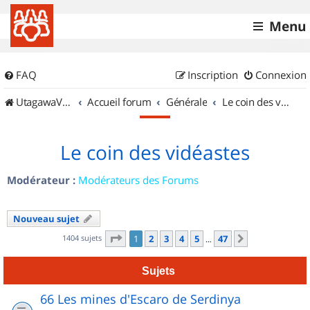
Menu
FAQ
Inscription
Connexion
UtagawaVTT (Randos VTT et VTTAE avec traces GPS)
Accueil forum
Générale
Le coin des vidéastes
Le coin des vidéastes
Modérateur :
Modérateurs des Forums
Nouveau sujet
Page
1
sur
47
1404 sujets
1
2
3
4
5
47
Suivant
…
Sujets
66 Les mines d'Escaro de Serdinya