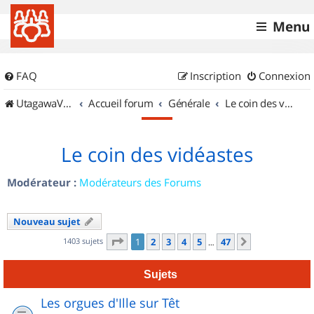
Menu
FAQ
Inscription
Connexion
UtagawaVTT (Randos VTT et VTTAE avec traces GPS)
Accueil forum
Générale
Le coin des vidéastes
Le coin des vidéastes
Modérateur :
Modérateurs des Forums
Nouveau sujet
Page
1
sur
47
1403 sujets
1
2
3
4
5
47
Suivant
…
Sujets
Les orgues d'Ille sur Têt